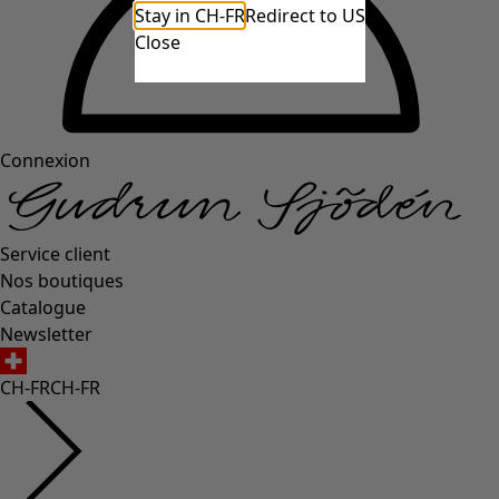
Stay in CH-FR
Redirect to US
Close
Connexion
Service client
Nos boutiques
Catalogue
Newsletter
CH-FR
CH-FR