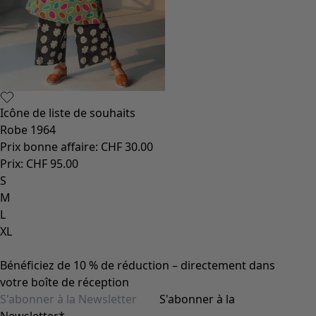
Icône de liste de souhaits
Icô
Robe 1964
Sac
Prix bonne affaire
:
CHF 30.00
Pri
Prix
:
CHF 95.00
Pri
S
Tai
M
L
XL
Bénéficiez de 10 % de réduction – directement dans
votre boîte de réception
S'abonner à la