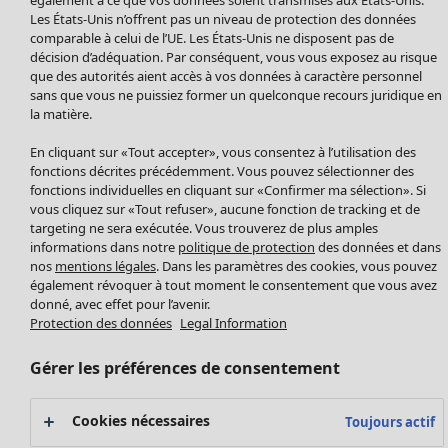
Manteaux & vestes
Vêtements
Maison
Ouvrir le menu Maison
Les États-Unis n’offrent pas un niveau de protection des données
Leggings et collants
Nouveautés
comparable à celui de l’UE. Les États-Unis ne disposent pas de
Accessoires
décision d’adéquation. Par conséquent, vous vous exposez au risque
Tous les vêtements
Chaussures
que des autorités aient accès à vos données à caractère personnel
Robes
sans que vous ne puissiez former un quelconque recours juridique en
Vêtements de bain
Soldes Mobilier
Tuniques
la matière.
Basics
Bonnes affaires déco
Pulls
Décoration
En cliquant sur «Tout accepter», vous consentez à l’utilisation des
Tops
Textiles
fonctions décrites précédemment. Vous pouvez sélectionner des
Pulls en tricot
fonctions individuelles en cliquant sur «Confirmer ma sélection». Si
Tapis
Gilets sans manches
Maison
Offres
vous cliquez sur «Tout refuser», aucune fonction de tracking et de
Ouvrir le menu Offres
Éponge
Pantalons
targeting ne sera exécutée. Vous trouverez de plus amples
Nouveautés
informations dans notre
politique de protection
des données et dans
Chemises et blouses
Voir toute la décoration
nos
mentions légales
. Dans les paramètres des cookies, vous pouvez
Gilets
Coussins
également révoquer à tout moment le consentement que vous avez
Manteaux & vestes
donné, avec effet pour l’avenir.
Rideaux
Jupes
Protection des données
Legal Information
Tapis
Cartes cadeaux
Éponge
Gérer les préférences de consentement
Céramique et verre
Offres
Collections
Tablecloths
Promos SOLDES
Cookies nécessaires
Toujours actif
Les promos de Gudrun Sjödén
Décoration et accessoires
Les promos de Gudrun Sjödén