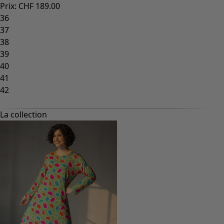
Prix
:
CHF 189.00
Tai
36
37
38
39
40
41
42
La collection