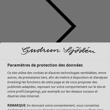
Soldes Vêtements
Vêtements
Ouvrir le menu Vêtements
Tous les vêtements
Paramètres de protection des données
Robes
Ce site utilise des cookies et d’autres technologies semblables, entre
Tuniques
autres, de prestataires tiers, afin de mettre à disposition et d’analyser
Blouses
(tracking) les fonctions de cette page et de vous proposer des
publicités adaptées, reposant sur votre comportement sur le site et
Tops
votre profil (targeting), par exemple sur les réseaux sociaux et
Gilets
d’autres sites Internet.
Pantalon
Jupes
REMARQUE:
En donnant votre consentement, vous consentez
également à ce que vos données soient transmises aux États-Unis.