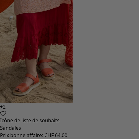
+
2
Icô
Icône de liste de souhaits
Sac
Sandales
Pri
Prix bonne affaire
:
CHF 64.00
Pri