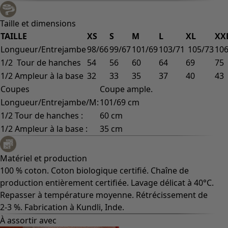
Taille et dimensions
TAILLE
XS
S
M
L
XL
XX
Longueur/Entrejambe
98/66
99/67
101/69
103/71
105/73
106
1/2 Tour de hanches
54
56
60
64
69
75
1/2 Ampleur à la base
32
33
35
37
40
43
Coupes
Coupe ample.
Longueur/Entrejambe/M:
101/69 cm
1/2 Tour de hanches :
60 cm
1/2 Ampleur à la base :
35 cm
Matériel et production
100 % coton. Coton biologique certifié. Chaîne de
production entièrement certifiée. Lavage délicat à 40°C.
Repasser à température moyenne. Rétrécissement de
2-3 %. Fabrication à Kundli, Inde.
À assortir avec