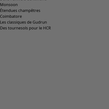
Pantalon en jersey de coton biologique/élasthanne
Icône de liste de souhaits
Prix bonne affaire
:
CHF 19.00