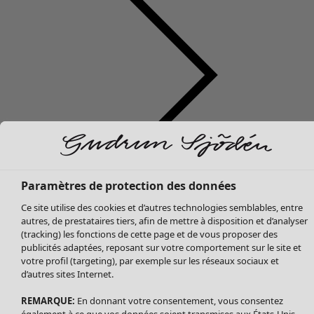
Soldes Vêtements
Vêtements
Ouvrir le menu Vêtements
Tous les vêtements
Paramètres de protection des données
Robes
Ce site utilise des cookies et d’autres technologies semblables, entre
Tuniques
autres, de prestataires tiers, afin de mettre à disposition et d’analyser
Blouses
(tracking) les fonctions de cette page et de vous proposer des
publicités adaptées, reposant sur votre comportement sur le site et
Tops
votre profil (targeting), par exemple sur les réseaux sociaux et
Gilets
d’autres sites Internet.
Pantalon
Jupes
REMARQUE:
En donnant votre consentement, vous consentez
également à ce que vos données soient transmises aux États-Unis.