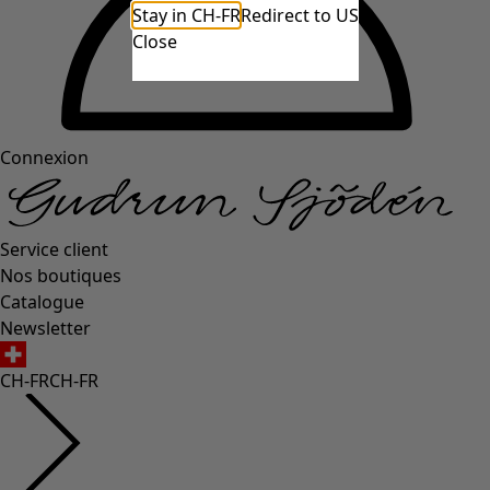
Stay in CH-FR
Redirect to US
Close
Connexion
Service client
Nos boutiques
Catalogue
Newsletter
CH-FR
CH-FR