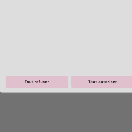
Tout refuser
Tout autoriser
Image précédente du curseur
Next slider image
Current slider image
Aller à 2
Aller à 3