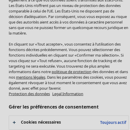
Manteaux & vestes
Vêtements
Maison
Ouvrir le menu Maison
Les États-Unis n’offrent pas un niveau de protection des données
Leggings et collants
Nouveautés
comparable à celui de l’UE. Les États-Unis ne disposent pas de
Accessoires
décision d’adéquation. Par conséquent, vous vous exposez au risque
Tous les vêtements
Chaussures
que des autorités aient accès à vos données à caractère personnel
Robes
sans que vous ne puissiez former un quelconque recours juridique en
Vêtements de bain
Soldes Mobilier
Tuniques
la matière.
Basics
Bonnes affaires déco
Pulls
Décoration
En cliquant sur «Tout accepter», vous consentez à l’utilisation des
Tops
Textiles
fonctions décrites précédemment. Vous pouvez sélectionner des
Pulls en tricot
fonctions individuelles en cliquant sur «Confirmer ma sélection». Si
Tapis
Gilets sans manches
Maison
Offres
vous cliquez sur «Tout refuser», aucune fonction de tracking et de
Ouvrir le menu Offres
Éponge
Pantalons
targeting ne sera exécutée. Vous trouverez de plus amples
Nouveautés
informations dans notre
politique de protection
des données et dans
Chemises et blouses
Voir toute la décoration
nos
mentions légales
. Dans les paramètres des cookies, vous pouvez
Gilets
Coussins
également révoquer à tout moment le consentement que vous avez
Manteaux & vestes
donné, avec effet pour l’avenir.
Rideaux
Jupes
Protection des données
Legal Information
Tapis
Éponge
Gérer les préférences de consentement
Céramique et verre
Offres
Collections
Tablecloths
Promos SOLDES
Cookies nécessaires
Toujours actif
Les promos de Gudrun Sjödén
Décoration et accessoires
Les promos de Gudrun Sjödén