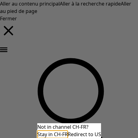
Aller au contenu principal
Aller à la recherche rapide
Aller
au pied de page
Fermer
Nouveautés : la collection d'automne haute en couleur de Gudrun »
Not in channel CH-FR?
Stay in CH-FR
Redirect to US