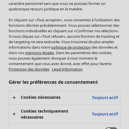
Pantalon
caractère personnel sans que vous ne puissiez former un
quelconque recours juridique en la matière.
Jupes
Manteaux & vestes
Vêtements
Maison
Ouvrir le menu Maison
En cliquant sur «Tout accepter», vous consentez à l’utilisation des
Leggings et collants
Nouveautés
fonctions décrites précédemment. Vous pouvez sélectionner des
Accessoires
fonctions individuelles en cliquant sur «Confirmer ma sélection».
Tous les vêtements
Si vous cliquez sur «Tout refuser», aucune fonction de tracking et
Chaussures
Robes
de targeting ne sera exécutée. Vous trouverez de plus amples
Vêtements de bain
Soldes Mobilier
Tuniques
informations dans notre
politique de protection
des données et
Basics
Bonnes affaires déco
dans nos
mentions légales
. Dans les paramètres des cookies,
Pulls
Décoration
vous pouvez également révoquer à tout moment le
Tops
consentement que vous avez donné, avec effet pour l’avenir.
Textiles
Pulls en tricot
Protection des données
Legal Information
Tapis
Gilets sans manches
Maison
Offres
Ouvrir le menu Offres
Éponge
Pantalons
Gérer les préférences de consentement
Nouveautés
Chemises et blouses
Voir toute la décoration
Gilets
Coussins
Cookies nécessaires
Toujours actif
Manteaux & vestes
Rideaux
Jupes
Tapis
Cookies techniquement
Toujours actif
Éponge
nécessaires
Céramique et verre