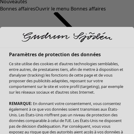
Nouveautés
Bonnes affaires
Ouvrir le menu Bonnes affaires
Paramètres de protection des données
Ce site utilise des cookies et d’autres technologies semblables,
entre autres, de prestataires tiers, afin de mettre à disposition et
d’analyser (tracking) les fonctions de cette page et de vous
proposer des publicités adaptées, reposant sur votre
Soldes Vêtements
Vêtements
Ouvrir le menu Vêtements
comportement sur le site et votre profil (targeting), par exemple
sur les réseaux sociaux et d’autres sites Internet.
Tous les vêtements
Robes
REMARQUE:
En donnant votre consentement, vous consentez
Tuniques
également à ce que vos données soient transmises aux États-
Blouses
Unis. Les États-Unis n’offrent pas un niveau de protection des
données comparable à celui de l’UE. Les États-Unis ne disposent
Tops
pas de décision d’adéquation. Par conséquent, vous vous
Gilets
exposez au risque que des autorités aient accès à vos données à