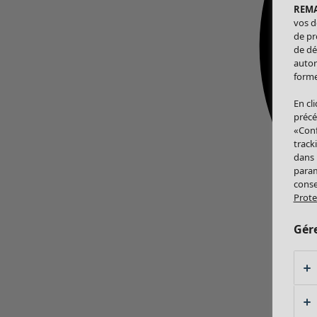
REM
vos d
de pr
de dé
autor
forme
En cl
précé
«Conf
track
dans
param
conse
Prote
Gér