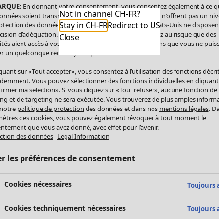
ARQUE:
En donnant votre consentement, vous consentez également à ce q
Not in channel CH-FR?
onnées soient transmises aux États-Unis. Les États-Unis n’offrent pas un ni
Stay in CH-FR
Redirect to US
otection des données comparable à celui de l’UE. Les États-Unis ne disposen
cision d’adéquation. Par conséquent, vous vous exposez au risque que des
Close
ités aient accès à vos données à caractère personnel sans que vous ne puiss
r un quelconque recours juridique en la matière.
iquant sur «Tout accepter», vous consentez à l’utilisation des fonctions décri
demment. Vous pouvez sélectionner des fonctions individuelles en cliquant
irmer ma sélection». Si vous cliquez sur «Tout refuser», aucune fonction de
ing et de targeting ne sera exécutée. Vous trouverez de plus amples inform
 notre
politique de protection
des données et dans nos
mentions légales
. D
ètres des cookies, vous pouvez également révoquer à tout moment le
ntement que vous avez donné, avec effet pour l’avenir.
ction des données
Legal Information
er les préférences de consentement
Cookies nécessaires
Toujours a
Cookies techniquement nécessaires
Toujours a