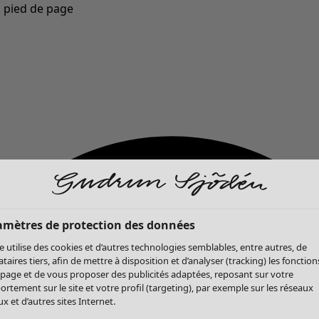
u pied de page
Nouveautés : la collection d'automne haute en couleur de Gudrun »
amètres de protection des données
te utilise des cookies et d’autres technologies semblables, entre autres, de
ataires tiers, afin de mettre à disposition et d’analyser (tracking) les fonction
 page et de vous proposer des publicités adaptées, reposant sur votre
rtement sur le site et votre profil (targeting), par exemple sur les réseaux
x et d’autres sites Internet.