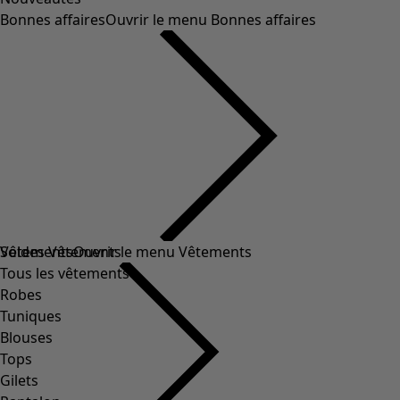
Bonnes affaires
Ouvrir le menu Bonnes affaires
Soldes Vêtements
Vêtements
Ouvrir le menu Vêtements
Tous les vêtements
Robes
Tuniques
Blouses
Tops
Gilets