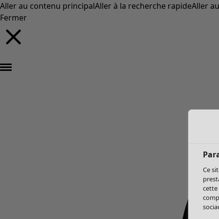
Aller au contenu principal
Aller à la recherche rapide
Aller a
Fermer
Par
Ce si
prest
cette
compo
sociau