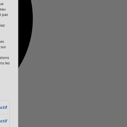
ue
veau
t pas
iez
tes
 sur
ations
ans les
ctif
ctif