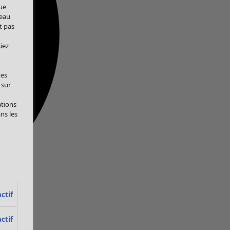
ue
veau
t pas
iez
tes
 sur
ations
ans les
ctif
ctif