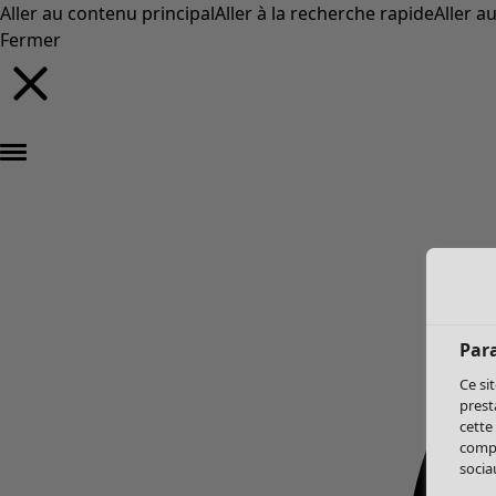
Aller au contenu principal
Aller à la recherche rapide
Aller a
Fermer
Par
Ce si
prest
cette
compo
sociau