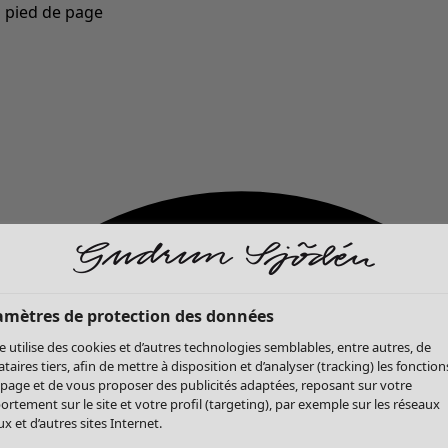
u pied de page
Nouveautés : la collection d'automne haute en couleur de Gudrun »
amètres de protection des données
te utilise des cookies et d’autres technologies semblables, entre autres, de
ataires tiers, afin de mettre à disposition et d’analyser (tracking) les fonction
 page et de vous proposer des publicités adaptées, reposant sur votre
rtement sur le site et votre profil (targeting), par exemple sur les réseaux
x et d’autres sites Internet.