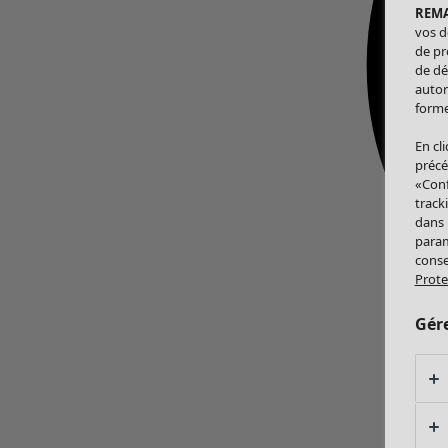
REM
vos d
de pr
de dé
autor
forme
En cl
précé
«Conf
track
dans
param
conse
Prote
Gér