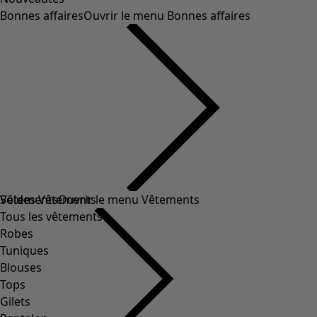
Bonnes affaires
Ouvrir le menu Bonnes affaires
Soldes Vêtements
Vêtements
Ouvrir le menu Vêtements
Tous les vêtements
Robes
Tuniques
Blouses
Tops
Gilets