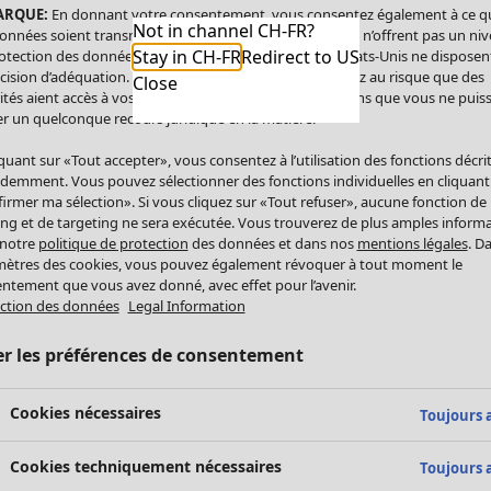
ARQUE:
En donnant votre consentement, vous consentez également à ce q
Not in channel CH-FR?
onnées soient transmises aux États-Unis. Les États-Unis n’offrent pas un ni
Stay in CH-FR
Redirect to US
otection des données comparable à celui de l’UE. Les États-Unis ne disposen
cision d’adéquation. Par conséquent, vous vous exposez au risque que des
Close
ités aient accès à vos données à caractère personnel sans que vous ne puiss
r un quelconque recours juridique en la matière.
iquant sur «Tout accepter», vous consentez à l’utilisation des fonctions décri
demment. Vous pouvez sélectionner des fonctions individuelles en cliquant
irmer ma sélection». Si vous cliquez sur «Tout refuser», aucune fonction de
ing et de targeting ne sera exécutée. Vous trouverez de plus amples inform
 notre
politique de protection
des données et dans nos
mentions légales
. D
ètres des cookies, vous pouvez également révoquer à tout moment le
ntement que vous avez donné, avec effet pour l’avenir.
ction des données
Legal Information
er les préférences de consentement
Cookies nécessaires
Toujours a
Cookies techniquement nécessaires
Toujours a