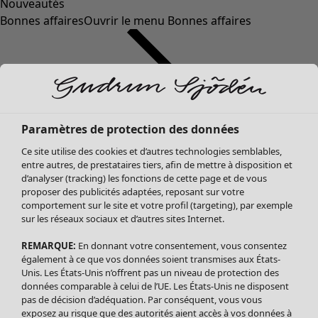
Nouveautés
Bonnes affaires
Ouvrir le menu Bonnes affaires
Paramètres de protection des données
Ce site utilise des cookies et d’autres technologies semblables,
entre autres, de prestataires tiers, afin de mettre à disposition et
d’analyser (tracking) les fonctions de cette page et de vous
proposer des publicités adaptées, reposant sur votre
Soldes Vêtements
Vêtements
Ouvrir le menu Vêtements
comportement sur le site et votre profil (targeting), par exemple
sur les réseaux sociaux et d’autres sites Internet.
Tous les vêtements
Robes
REMARQUE:
En donnant votre consentement, vous consentez
Tuniques
également à ce que vos données soient transmises aux États-
Blouses
Unis. Les États-Unis n’offrent pas un niveau de protection des
données comparable à celui de l’UE. Les États-Unis ne disposent
Tops
pas de décision d’adéquation. Par conséquent, vous vous
Gilets
exposez au risque que des autorités aient accès à vos données à