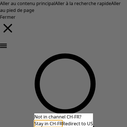
Aller au contenu principal
Aller à la recherche rapide
Aller
au pied de page
Fermer
Nouveautés : la collection d'automne haute en couleur de Gudrun »
Not in channel CH-FR?
Stay in CH-FR
Redirect to US