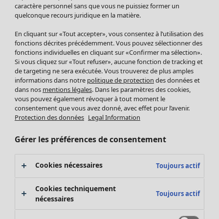
Pantalon
caractère personnel sans que vous ne puissiez former un
quelconque recours juridique en la matière.
Jupes
Manteaux & vestes
Vêtements
Maison
Ouvrir le menu Maison
En cliquant sur «Tout accepter», vous consentez à l’utilisation des
Leggings et collants
Nouveautés
fonctions décrites précédemment. Vous pouvez sélectionner des
Accessoires
fonctions individuelles en cliquant sur «Confirmer ma sélection».
Tous les vêtements
Si vous cliquez sur «Tout refuser», aucune fonction de tracking et
Chaussures
Robes
de targeting ne sera exécutée. Vous trouverez de plus amples
Vêtements de bain
Soldes Mobilier
Tuniques
informations dans notre
politique de protection
des données et
Basics
Bonnes affaires déco
dans nos
mentions légales
. Dans les paramètres des cookies,
Pulls
Décoration
vous pouvez également révoquer à tout moment le
Tops
consentement que vous avez donné, avec effet pour l’avenir.
Textiles
Pulls en tricot
Protection des données
Legal Information
Tapis
Gilets sans manches
Maison
Offres
Ouvrir le menu Offres
Éponge
Pantalons
Gérer les préférences de consentement
Nouveautés
Chemises et blouses
Voir toute la décoration
Gilets
Coussins
Cookies nécessaires
Toujours actif
Manteaux & vestes
Rideaux
Jupes
Tapis
Cookies techniquement
Toujours actif
Cartes cadeaux
Éponge
nécessaires
Céramique et verre