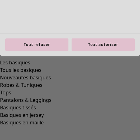
product.expandtoslider
Tout refuser
Tout autoriser