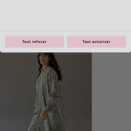
product.expandtoslider
Tout refuser
Tout autoriser