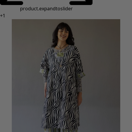
product.expandtoslider
+
1