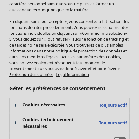
Pantalon
caractère personnel sans que vous ne puissiez former un
quelconque recours juridique en la matière.
Jupes
Manteaux & vestes
Vêtements
Maison
Ouvrir le menu Maison
En cliquant sur «Tout accepter», vous consentez à l’utilisation des
Leggings et collants
Nouveautés
fonctions décrites précédemment. Vous pouvez sélectionner des
Accessoires
fonctions individuelles en cliquant sur «Confirmer ma sélection».
Tous les vêtements
Si vous cliquez sur «Tout refuser», aucune fonction de tracking et
Chaussures
Robes
de targeting ne sera exécutée. Vous trouverez de plus amples
Vêtements de bain
Soldes Mobilier
Tuniques
informations dans notre
politique de protection
des données et
Basics
Bonnes affaires déco
dans nos
mentions légales
. Dans les paramètres des cookies,
Pulls
Décoration
vous pouvez également révoquer à tout moment le
Tops
consentement que vous avez donné, avec effet pour l’avenir.
Textiles
Pulls en tricot
Protection des données
Legal Information
Tapis
Gilets sans manches
Maison
Offres
Ouvrir le menu Offres
Éponge
Pantalons
Gérer les préférences de consentement
Nouveautés
Chemises et blouses
Voir toute la décoration
Gilets
Coussins
Cookies nécessaires
Toujours actif
Manteaux & vestes
Rideaux
Jupes
Tapis
Cookies techniquement
Toujours actif
Cartes cadeaux
Éponge
nécessaires
Céramique et verre