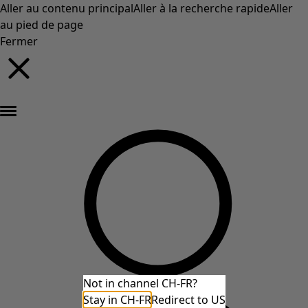
Aller au contenu principal
Aller à la recherche rapide
Aller
au pied de page
Fermer
Nouveautés : la collection d'automne haute en couleur de Gudrun »
Not in channel CH-FR?
Stay in CH-FR
Redirect to US