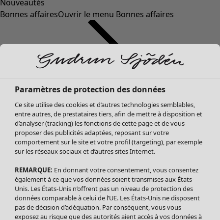
Nouveautés
Bonnes affaires
Ouvrir le menu Bonnes affaires
Paramètres de protection des données
Ce site utilise des cookies et d’autres technologies semblables,
entre autres, de prestataires tiers, afin de mettre à disposition et
d’analyser (tracking) les fonctions de cette page et de vous
proposer des publicités adaptées, reposant sur votre
Soldes Vêtements
Vêtements
Ouvrir le menu Vêtements
comportement sur le site et votre profil (targeting), par exemple
sur les réseaux sociaux et d’autres sites Internet.
Tous les vêtements
Robes
REMARQUE:
En donnant votre consentement, vous consentez
Tuniques
également à ce que vos données soient transmises aux États-
Blouses
Unis. Les États-Unis n’offrent pas un niveau de protection des
données comparable à celui de l’UE. Les États-Unis ne disposent
Tops
pas de décision d’adéquation. Par conséquent, vous vous
Gilets
exposez au risque que des autorités aient accès à vos données à