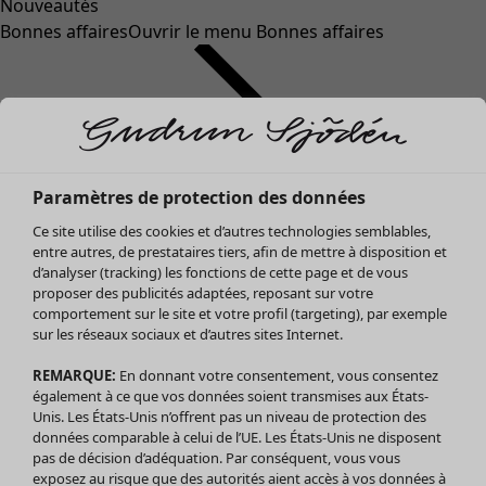
Nouveautés
Bonnes affaires
Ouvrir le menu Bonnes affaires
Paramètres de protection des données
Ce site utilise des cookies et d’autres technologies semblables,
entre autres, de prestataires tiers, afin de mettre à disposition et
d’analyser (tracking) les fonctions de cette page et de vous
proposer des publicités adaptées, reposant sur votre
Soldes Vêtements
Vêtements
Ouvrir le menu Vêtements
comportement sur le site et votre profil (targeting), par exemple
sur les réseaux sociaux et d’autres sites Internet.
Tous les vêtements
Robes
REMARQUE:
En donnant votre consentement, vous consentez
Tuniques
également à ce que vos données soient transmises aux États-
Blouses
Unis. Les États-Unis n’offrent pas un niveau de protection des
données comparable à celui de l’UE. Les États-Unis ne disposent
Tops
pas de décision d’adéquation. Par conséquent, vous vous
Gilets
exposez au risque que des autorités aient accès à vos données à