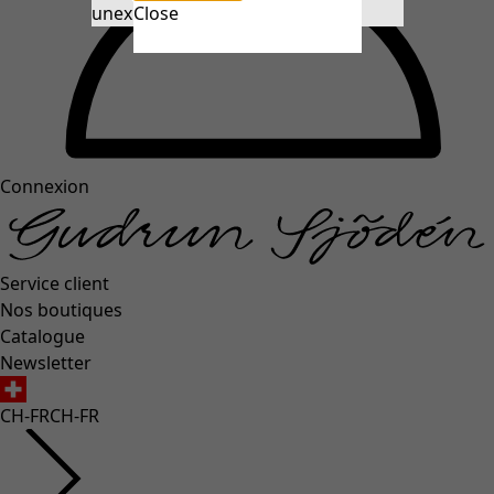
unexpectederror.buttontext
Close
Connexion
Service client
Nos boutiques
Catalogue
Newsletter
CH-FR
CH-FR