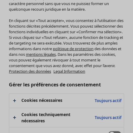
Pantalon
caractère personnel sans que vous ne puissiez former un
quelconque recours juridique en la matière.
Jupes
Manteaux & vestes
Vêtements
Maison
Ouvrir le menu Maison
En cliquant sur «Tout accepter», vous consentez à l’utilisation des
Leggings et collants
Nouveautés
fonctions décrites précédemment. Vous pouvez sélectionner des
Accessoires
fonctions individuelles en cliquant sur «Confirmer ma sélection».
Tous les vêtements
Si vous cliquez sur «Tout refuser», aucune fonction de tracking et
Chaussures
Robes
de targeting ne sera exécutée. Vous trouverez de plus amples
Vêtements de bain
Soldes Mobilier
Tuniques
informations dans notre
politique de protection
des données et
Basics
Bonnes affaires déco
dans nos
mentions légales
. Dans les paramètres des cookies,
Pulls
Décoration
vous pouvez également révoquer à tout moment le
Tops
consentement que vous avez donné, avec effet pour l’avenir.
Textiles
Pulls en tricot
Protection des données
Legal Information
Tapis
Gilets sans manches
Maison
Offres
Ouvrir le menu Offres
Éponge
Pantalons
Gérer les préférences de consentement
Nouveautés
Chemises et blouses
Voir toute la décoration
Gilets
Coussins
Cookies nécessaires
Toujours actif
Manteaux & vestes
Rideaux
Jupes
Tapis
Cookies techniquement
Toujours actif
Éponge
nécessaires
Céramique et verre