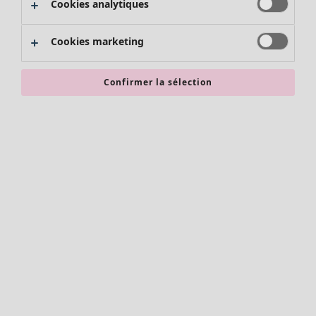
Cookies analytiques
Promos SOLDES
Les promos de Gudrun Sjödén
Cookies marketing
Nouvel arrivage
Bonnes affaires en soldes - jusqu'à -70
Confirmer la sélection