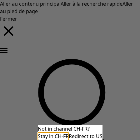
Aller au contenu principal
Aller à la recherche rapide
Aller
au pied de page
Fermer
Nouveautés : la collection d'automne haute en couleur de Gudrun »
Not in channel CH-FR?
Stay in CH-FR
Redirect to US