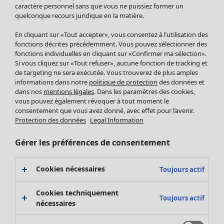
Pantalon
caractère personnel sans que vous ne puissiez former un
quelconque recours juridique en la matière.
Jupes
Manteaux & vestes
En cliquant sur «Tout accepter», vous consentez à l’utilisation des
Leggings et collants
fonctions décrites précédemment. Vous pouvez sélectionner des
Accessoires
fonctions individuelles en cliquant sur «Confirmer ma sélection».
Si vous cliquez sur «Tout refuser», aucune fonction de tracking et
Chaussures
de targeting ne sera exécutée. Vous trouverez de plus amples
Vêtements de bain
Soldes Mobilier
informations dans notre
politique de protection
des données et
Basics
Bonnes affaires déco
dans nos
mentions légales
. Dans les paramètres des cookies,
Décoration
vous pouvez également révoquer à tout moment le
consentement que vous avez donné, avec effet pour l’avenir.
Textiles
Protection des données
Legal Information
Tapis
Éponge
Gérer les préférences de consentement
Cookies nécessaires
Toujours actif
Cookies techniquement
Toujours actif
nécessaires