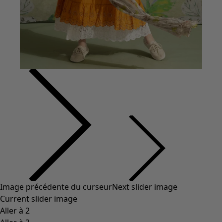
Coton
Coton biologique
Maillots de bain et vêtements de plage
Vêtements de fête
Collections
Dans l'univers du kimono
Monsoon
Étendues champêtres
Coimbatore