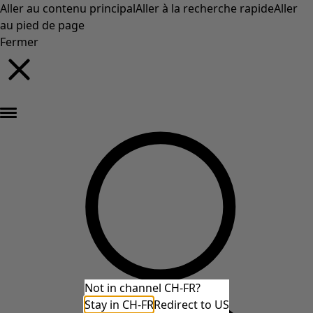
Aller au contenu principal
Aller à la recherche rapide
Aller
au pied de page
Fermer
Nouveautés : la collection d'automne haute en couleur de Gudrun »
Not in channel CH-FR?
Stay in CH-FR
Redirect to US