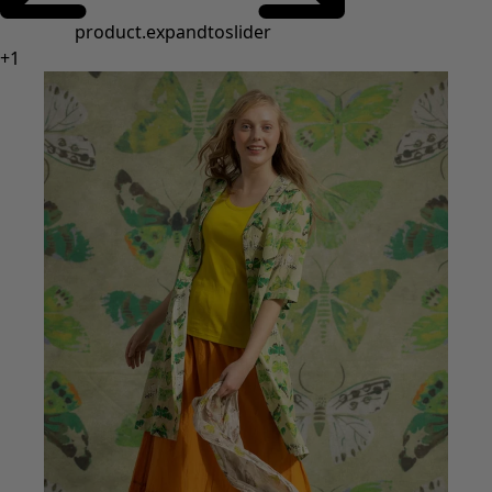
Styles de vétements
Vêtements en lin
Robes de style hippie
Grandes Tailles
À fleurs
Vêtements hippies
Une mode scandinave
Superpositions
À rayures
Des carreaux à foison
À pois
Vêtements bio
Un design suédois
Robes en jersey
Vêtements bohèmes
Des vêtements pour les soirées fraîches
Vêtements à motif