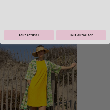
Tout refuser
Tout autoriser
Les basiques
Tous les basiques
Nouveautés basiques
Robes & Tuniques
Tops
Pantalons & Leggings
Basiques tissés
Basiques en jersey
Basiques en maille