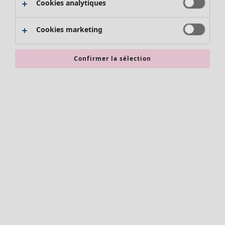
Cookies analytiques
Promos SOLDES
Les promos de Gudrun Sjödén
Cookies marketing
Nouvel arrivage
Bonnes affaires en soldes - jusqu'à -70
Confirmer la sélection