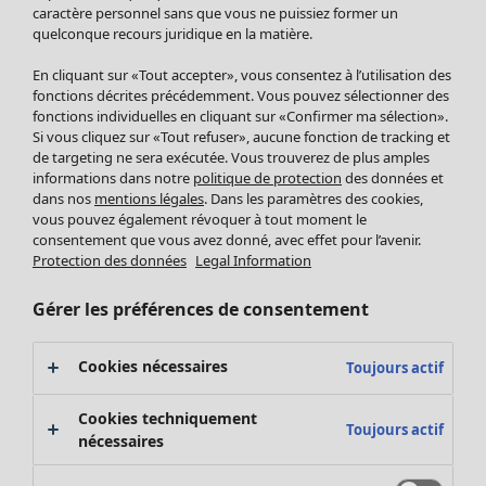
Pantalon
caractère personnel sans que vous ne puissiez former un
quelconque recours juridique en la matière.
Jupes
Manteaux & vestes
En cliquant sur «Tout accepter», vous consentez à l’utilisation des
Leggings et collants
fonctions décrites précédemment. Vous pouvez sélectionner des
Accessoires
fonctions individuelles en cliquant sur «Confirmer ma sélection».
Si vous cliquez sur «Tout refuser», aucune fonction de tracking et
Chaussures
de targeting ne sera exécutée. Vous trouverez de plus amples
Vêtements de bain
Soldes Mobilier
informations dans notre
politique de protection
des données et
Basics
Bonnes affaires déco
dans nos
mentions légales
. Dans les paramètres des cookies,
Décoration
vous pouvez également révoquer à tout moment le
consentement que vous avez donné, avec effet pour l’avenir.
Textiles
Protection des données
Legal Information
Tapis
Éponge
Gérer les préférences de consentement
Cookies nécessaires
Toujours actif
Cookies techniquement
Toujours actif
nécessaires