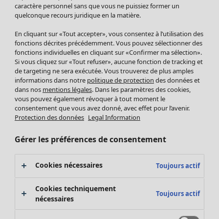
Pantalon
caractère personnel sans que vous ne puissiez former un
quelconque recours juridique en la matière.
Jupes
Manteaux & vestes
En cliquant sur «Tout accepter», vous consentez à l’utilisation des
Leggings et collants
fonctions décrites précédemment. Vous pouvez sélectionner des
Accessoires
fonctions individuelles en cliquant sur «Confirmer ma sélection».
Si vous cliquez sur «Tout refuser», aucune fonction de tracking et
Chaussures
de targeting ne sera exécutée. Vous trouverez de plus amples
Vêtements de bain
Soldes Mobilier
informations dans notre
politique de protection
des données et
Basics
Bonnes affaires déco
dans nos
mentions légales
. Dans les paramètres des cookies,
Décoration
vous pouvez également révoquer à tout moment le
consentement que vous avez donné, avec effet pour l’avenir.
Textiles
Protection des données
Legal Information
Tapis
Éponge
Gérer les préférences de consentement
Cookies nécessaires
Toujours actif
Cookies techniquement
Toujours actif
nécessaires