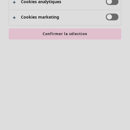
Cookies analytiques
Promos SOLDES
Les promos de Gudrun Sjödén
Cookies marketing
Nouvel arrivage
Bonnes affaires en soldes - jusqu'à -70
Confirmer la sélection