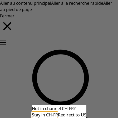
Aller au contenu principal
Aller à la recherche rapide
Aller
au pied de page
Fermer
Nouveautés : la collection d'automne haute en couleur de Gudrun »
Not in channel CH-FR?
Stay in CH-FR
Redirect to US