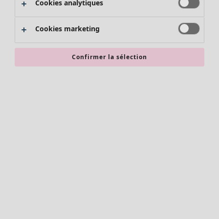
Cookies analytiques
Promos SOLDES
Les promos de Gudrun Sjödén
Cookies marketing
Nouvel arrivage
Bonnes affaires en soldes - jusqu'à -70
Confirmer la sélection