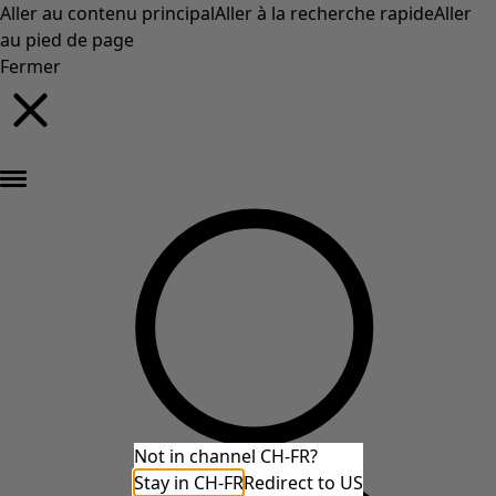
Aller au contenu principal
Aller à la recherche rapide
Aller
au pied de page
Fermer
Nouveautés : la collection d'automne haute en couleur de Gudrun »
Not in channel CH-FR?
Stay in CH-FR
Redirect to US