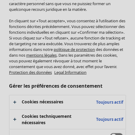
Pantalon
caractère personnel sans que vous ne puissiez former un
quelconque recours juridique en la matière.
Jupes
Manteaux & vestes
En cliquant sur «Tout accepter», vous consentez à l’utilisation des
Leggings et collants
fonctions décrites précédemment. Vous pouvez sélectionner des
Accessoires
fonctions individuelles en cliquant sur «Confirmer ma sélection».
Si vous cliquez sur «Tout refuser», aucune fonction de tracking et
Chaussures
de targeting ne sera exécutée. Vous trouverez de plus amples
Vêtements de bain
Soldes Mobilier
informations dans notre
politique de protection
des données et
Basics
Bonnes affaires déco
dans nos
mentions légales
. Dans les paramètres des cookies,
Décoration
vous pouvez également révoquer à tout moment le
consentement que vous avez donné, avec effet pour l’avenir.
Textiles
Protection des données
Legal Information
Tapis
Éponge
Gérer les préférences de consentement
Cookies nécessaires
Toujours actif
Cookies techniquement
Toujours actif
nécessaires