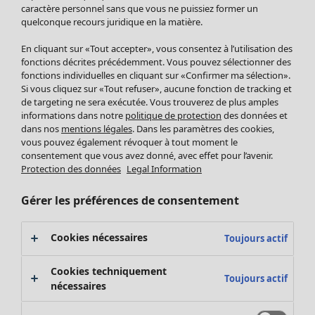
Pantalon
caractère personnel sans que vous ne puissiez former un
quelconque recours juridique en la matière.
Jupes
Manteaux & vestes
En cliquant sur «Tout accepter», vous consentez à l’utilisation des
Leggings et collants
fonctions décrites précédemment. Vous pouvez sélectionner des
Accessoires
fonctions individuelles en cliquant sur «Confirmer ma sélection».
Si vous cliquez sur «Tout refuser», aucune fonction de tracking et
Chaussures
de targeting ne sera exécutée. Vous trouverez de plus amples
Vêtements de bain
Soldes Mobilier
informations dans notre
politique de protection
des données et
Basics
Bonnes affaires déco
dans nos
mentions légales
. Dans les paramètres des cookies,
Décoration
vous pouvez également révoquer à tout moment le
consentement que vous avez donné, avec effet pour l’avenir.
Textiles
Protection des données
Legal Information
Tapis
Éponge
Gérer les préférences de consentement
Cookies nécessaires
Toujours actif
Cookies techniquement
Toujours actif
nécessaires