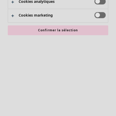
Cookies analytiques
Promos SOLDES
Les promos de Gudrun Sjödén
Cookies marketing
Nouvel arrivage
Bonnes affaires en soldes - jusqu'à -70
Confirmer la sélection