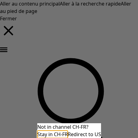
Aller au contenu principal
Aller à la recherche rapide
Aller
au pied de page
Fermer
Nouveautés : la collection d'automne haute en couleur de Gudrun »
Not in channel CH-FR?
Stay in CH-FR
Redirect to US