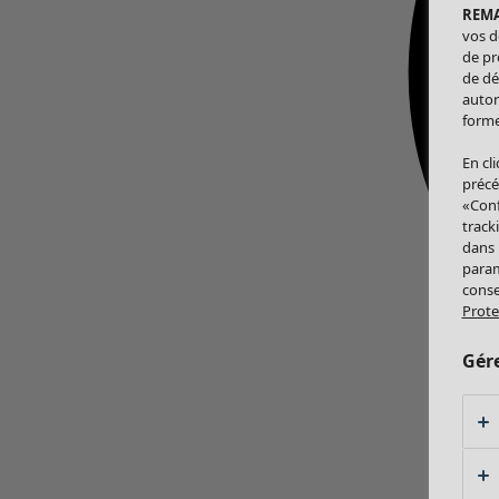
REM
vos d
de pr
de dé
autor
forme
En cl
précé
«Conf
track
dans
param
conse
Prote
Gér