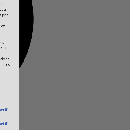
ue
veau
t pas
iez
tes
 sur
ations
ans les
ctif
ctif