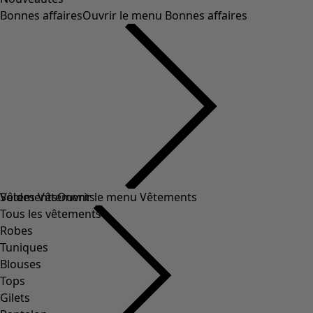
Bonnes affaires
Ouvrir le menu Bonnes affaires
Soldes Vêtements
Vêtements
Ouvrir le menu Vêtements
Tous les vêtements
Robes
Tuniques
Blouses
Tops
Gilets