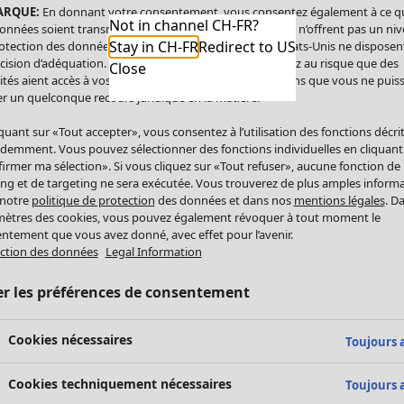
ARQUE:
En donnant votre consentement, vous consentez également à ce q
Not in channel CH-FR?
onnées soient transmises aux États-Unis. Les États-Unis n’offrent pas un ni
Stay in CH-FR
Redirect to US
otection des données comparable à celui de l’UE. Les États-Unis ne disposen
cision d’adéquation. Par conséquent, vous vous exposez au risque que des
Close
ités aient accès à vos données à caractère personnel sans que vous ne puiss
r un quelconque recours juridique en la matière.
iquant sur «Tout accepter», vous consentez à l’utilisation des fonctions décri
demment. Vous pouvez sélectionner des fonctions individuelles en cliquant
irmer ma sélection». Si vous cliquez sur «Tout refuser», aucune fonction de
ing et de targeting ne sera exécutée. Vous trouverez de plus amples inform
 notre
politique de protection
des données et dans nos
mentions légales
. D
ètres des cookies, vous pouvez également révoquer à tout moment le
ntement que vous avez donné, avec effet pour l’avenir.
ction des données
Legal Information
er les préférences de consentement
Cookies nécessaires
Toujours a
Cookies techniquement nécessaires
Toujours a