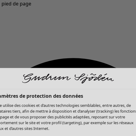
u pied de page
Nouveautés : la collection d'automne haute en couleur de Gudrun »
amètres de protection des données
te utilise des cookies et d’autres technologies semblables, entre autres, de
ataires tiers, afin de mettre à disposition et d’analyser (tracking) les fonction
 page et de vous proposer des publicités adaptées, reposant sur votre
rtement sur le site et votre profil (targeting), par exemple sur les réseaux
x et d’autres sites Internet.