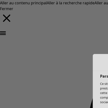
Aller au contenu principal
Aller à la recherche rapide
Aller a
Fermer
Par
Ce si
prest
cette
compo
sociau