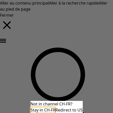
Aller au contenu principal
Aller à la recherche rapide
Aller
au pied de page
Fermer
Nouveautés : la collection d'automne haute en couleur de Gudrun »
Not in channel CH-FR?
Stay in CH-FR
Redirect to US