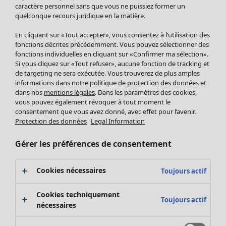
Pantalon
caractère personnel sans que vous ne puissiez former un
quelconque recours juridique en la matière.
Jupes
Manteaux & vestes
En cliquant sur «Tout accepter», vous consentez à l’utilisation des
Leggings et collants
fonctions décrites précédemment. Vous pouvez sélectionner des
Accessoires
fonctions individuelles en cliquant sur «Confirmer ma sélection».
Si vous cliquez sur «Tout refuser», aucune fonction de tracking et
Chaussures
de targeting ne sera exécutée. Vous trouverez de plus amples
Vêtements de bain
Soldes Mobilier
informations dans notre
politique de protection
des données et
Basics
Bonnes affaires déco
dans nos
mentions légales
. Dans les paramètres des cookies,
Décoration
vous pouvez également révoquer à tout moment le
consentement que vous avez donné, avec effet pour l’avenir.
Textiles
Protection des données
Legal Information
Tapis
Éponge
Gérer les préférences de consentement
Cookies nécessaires
Toujours actif
Cookies techniquement
Toujours actif
nécessaires