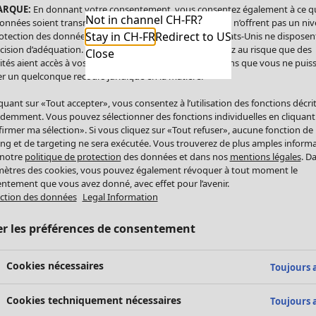
ARQUE:
En donnant votre consentement, vous consentez également à ce q
Not in channel CH-FR?
onnées soient transmises aux États-Unis. Les États-Unis n’offrent pas un ni
Stay in CH-FR
Redirect to US
otection des données comparable à celui de l’UE. Les États-Unis ne disposen
cision d’adéquation. Par conséquent, vous vous exposez au risque que des
Close
ités aient accès à vos données à caractère personnel sans que vous ne puiss
r un quelconque recours juridique en la matière.
iquant sur «Tout accepter», vous consentez à l’utilisation des fonctions décri
demment. Vous pouvez sélectionner des fonctions individuelles en cliquant
irmer ma sélection». Si vous cliquez sur «Tout refuser», aucune fonction de
ing et de targeting ne sera exécutée. Vous trouverez de plus amples inform
 notre
politique de protection
des données et dans nos
mentions légales
. D
ètres des cookies, vous pouvez également révoquer à tout moment le
ntement que vous avez donné, avec effet pour l’avenir.
ction des données
Legal Information
er les préférences de consentement
Cookies nécessaires
Toujours a
Cookies techniquement nécessaires
Toujours a