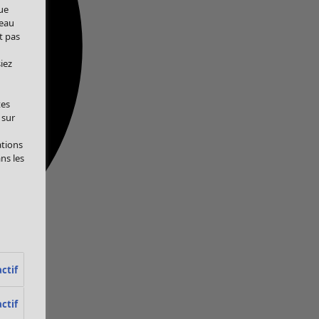
ue
veau
t pas
iez
tes
 sur
ations
ans les
ctif
ctif