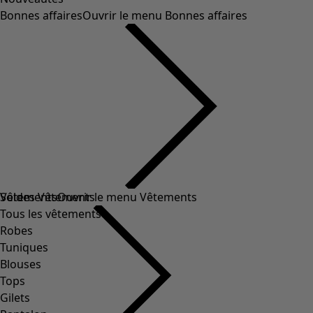
Bonnes affaires
Ouvrir le menu Bonnes affaires
Soldes Vêtements
Vêtements
Ouvrir le menu Vêtements
Tous les vêtements
Robes
Tuniques
Blouses
Tops
Gilets