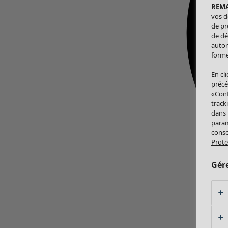
REM
vos d
de pr
de dé
autor
forme
En cl
précé
«Conf
track
dans
param
conse
Prote
Gér