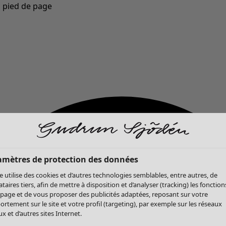
u pied de page
Nouveautés : la collection d'automne haute en couleur de Gudrun »
amètres de protection des données
te utilise des cookies et d’autres technologies semblables, entre autres, de
ataires tiers, afin de mettre à disposition et d’analyser (tracking) les fonction
 page et de vous proposer des publicités adaptées, reposant sur votre
rtement sur le site et votre profil (targeting), par exemple sur les réseaux
x et d’autres sites Internet.