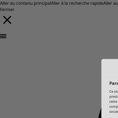
Aller au contenu principal
Aller à la recherche rapide
Aller a
Fermer
Par
Ce si
prest
cette
compo
sociau