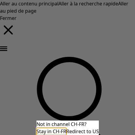
Aller au contenu principal
Aller à la recherche rapide
Aller
au pied de page
Fermer
Nouveautés : la collection d'automne haute en couleur de Gudrun »
Not in channel CH-FR?
Stay in CH-FR
Redirect to US