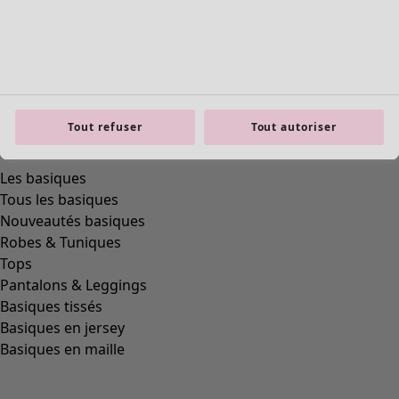
product.expandtoslider
Tout refuser
Tout autoriser