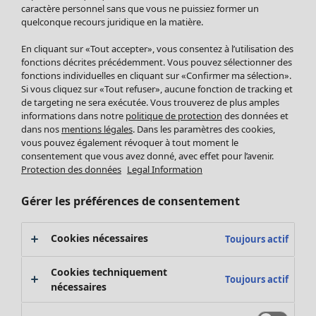
Pantalon
caractère personnel sans que vous ne puissiez former un
quelconque recours juridique en la matière.
Jupes
Manteaux & vestes
Vêtements
Maison
Ouvrir le menu Maison
En cliquant sur «Tout accepter», vous consentez à l’utilisation des
Leggings et collants
Nouveautés
fonctions décrites précédemment. Vous pouvez sélectionner des
Accessoires
fonctions individuelles en cliquant sur «Confirmer ma sélection».
Tous les vêtements
Si vous cliquez sur «Tout refuser», aucune fonction de tracking et
Chaussures
Robes
de targeting ne sera exécutée. Vous trouverez de plus amples
Vêtements de bain
Soldes Mobilier
Tuniques
informations dans notre
politique de protection
des données et
Basics
Bonnes affaires déco
dans nos
mentions légales
. Dans les paramètres des cookies,
Pulls
Décoration
vous pouvez également révoquer à tout moment le
Tops
consentement que vous avez donné, avec effet pour l’avenir.
Textiles
Pulls en tricot
Protection des données
Legal Information
Tapis
Gilets sans manches
Maison
Offres
Ouvrir le menu Offres
Éponge
Pantalons
Gérer les préférences de consentement
Nouveautés
Chemises et blouses
Voir toute la décoration
Gilets
Coussins
Cookies nécessaires
Toujours actif
Manteaux & vestes
Rideaux
Jupes
Tapis
Cookies techniquement
Toujours actif
Cartes cadeaux
Éponge
nécessaires
Céramique et verre