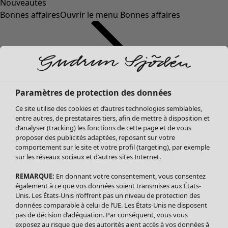
Nouveautés
Bonnes affaires
Ouvrir le menu Bonnes affaires
Paramètres de protection des données
Ce site utilise des cookies et d’autres technologies semblables,
entre autres, de prestataires tiers, afin de mettre à disposition et
d’analyser (tracking) les fonctions de cette page et de vous
proposer des publicités adaptées, reposant sur votre
Soldes Vêtements
Vêtements
Ouvrir le menu Vêtements
comportement sur le site et votre profil (targeting), par exemple
sur les réseaux sociaux et d’autres sites Internet.
Tous les vêtements
Robes
REMARQUE:
En donnant votre consentement, vous consentez
Tuniques
également à ce que vos données soient transmises aux États-
Blouses
Unis. Les États-Unis n’offrent pas un niveau de protection des
données comparable à celui de l’UE. Les États-Unis ne disposent
Tops
pas de décision d’adéquation. Par conséquent, vous vous
Gilets
exposez au risque que des autorités aient accès à vos données à