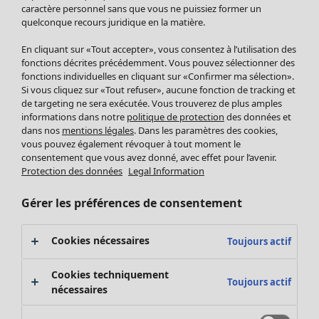
Pantalon
caractère personnel sans que vous ne puissiez former un
quelconque recours juridique en la matière.
Jupes
Manteaux & vestes
Vêtements
Maison
Ouvrir le menu Maison
En cliquant sur «Tout accepter», vous consentez à l’utilisation des
Leggings et collants
Nouveautés
fonctions décrites précédemment. Vous pouvez sélectionner des
Accessoires
fonctions individuelles en cliquant sur «Confirmer ma sélection».
Tous les vêtements
Si vous cliquez sur «Tout refuser», aucune fonction de tracking et
Chaussures
Robes
de targeting ne sera exécutée. Vous trouverez de plus amples
Vêtements de bain
Soldes Mobilier
Tuniques
informations dans notre
politique de protection
des données et
Basics
Bonnes affaires déco
dans nos
mentions légales
. Dans les paramètres des cookies,
Pulls
Décoration
vous pouvez également révoquer à tout moment le
Tops
consentement que vous avez donné, avec effet pour l’avenir.
Textiles
Pulls en tricot
Protection des données
Legal Information
Tapis
Gilets sans manches
Maison
Offres
Ouvrir le menu Offres
Éponge
Pantalons
Gérer les préférences de consentement
Nouveautés
Chemises et blouses
Voir toute la décoration
Gilets
Coussins
Cookies nécessaires
Toujours actif
Manteaux & vestes
Rideaux
Jupes
Tapis
Cookies techniquement
Toujours actif
Cartes cadeaux
Éponge
nécessaires
Céramique et verre