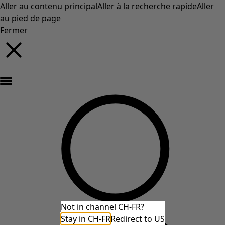
Aller au contenu principal
Aller à la recherche rapide
Aller
au pied de page
Fermer
Nouveautés : la collection d'automne haute en couleur de Gudrun »
Not in channel CH-FR?
Stay in CH-FR
Redirect to US