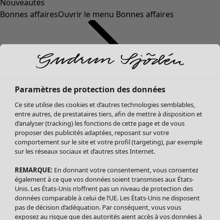
Nouveautés
Bonnes affaires
Ouvrir le menu Bonnes affaires
Paramètres de protection des données
Ce site utilise des cookies et d’autres technologies semblables,
entre autres, de prestataires tiers, afin de mettre à disposition et
d’analyser (tracking) les fonctions de cette page et de vous
proposer des publicités adaptées, reposant sur votre
Soldes Vêtements
Vêtements
Ouvrir le menu Vêtements
comportement sur le site et votre profil (targeting), par exemple
sur les réseaux sociaux et d’autres sites Internet.
Tous les vêtements
Robes
REMARQUE:
En donnant votre consentement, vous consentez
Tuniques
également à ce que vos données soient transmises aux États-
Blouses
Unis. Les États-Unis n’offrent pas un niveau de protection des
données comparable à celui de l’UE. Les États-Unis ne disposent
Tops
pas de décision d’adéquation. Par conséquent, vous vous
Gilets
exposez au risque que des autorités aient accès à vos données à