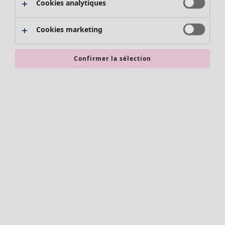
Cookies analytiques
Promos SOLDES
Les promos de Gudrun Sjödén
Cookies marketing
Nouvel arrivage
Bonnes affaires en soldes - jusqu'à -70
Confirmer la sélection