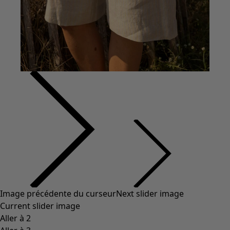
Coton
Coton biologique
Maillots de bain et vêtements de plage
Vêtements de fête
Collections
Dans l'univers du kimono
Monsoon
Étendues champêtres
Coimbatore