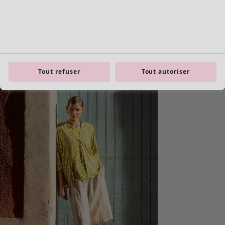
Tout refuser
Tout autoriser
Les basiques
Tous les basiques
Nouveautés basiques
Robes & Tuniques
Tops
Pantalons & Leggings
Basiques tissés
Basiques en jersey
Basiques en maille