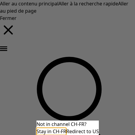
Aller au contenu principal
Aller à la recherche rapide
Aller
au pied de page
Fermer
Nouveautés : la collection d'automne haute en couleur de Gudrun »
Not in channel CH-FR?
Stay in CH-FR
Redirect to US