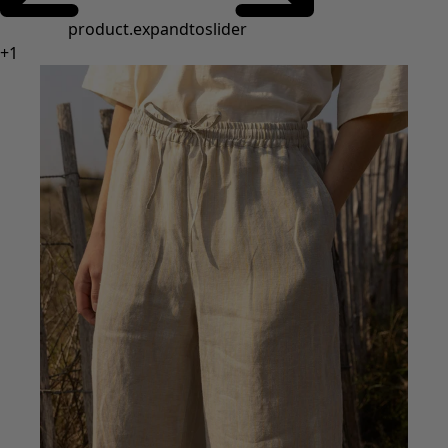
Styles de vétements
Vêtements en lin
Robes de style hippie
Grandes Tailles
À fleurs
Vêtements hippies
Une mode scandinave
Superpositions
À rayures
Des carreaux à foison
À pois
Vêtements bio
Un design suédois
Robes en jersey
Vêtements bohèmes
Des vêtements pour les soirées fraîches
Vêtements à motif