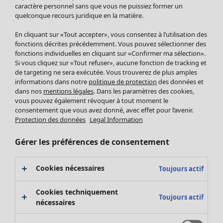
Pantalon
caractère personnel sans que vous ne puissiez former un
quelconque recours juridique en la matière.
Jupes
Manteaux & vestes
En cliquant sur «Tout accepter», vous consentez à l’utilisation des
Leggings et collants
fonctions décrites précédemment. Vous pouvez sélectionner des
Accessoires
fonctions individuelles en cliquant sur «Confirmer ma sélection».
Si vous cliquez sur «Tout refuser», aucune fonction de tracking et
Chaussures
de targeting ne sera exécutée. Vous trouverez de plus amples
Vêtements de bain
Soldes Mobilier
informations dans notre
politique de protection
des données et
Basics
Bonnes affaires déco
dans nos
mentions légales
. Dans les paramètres des cookies,
Décoration
vous pouvez également révoquer à tout moment le
consentement que vous avez donné, avec effet pour l’avenir.
Textiles
Protection des données
Legal Information
Tapis
Éponge
Gérer les préférences de consentement
Cookies nécessaires
Toujours actif
Cookies techniquement
Toujours actif
nécessaires