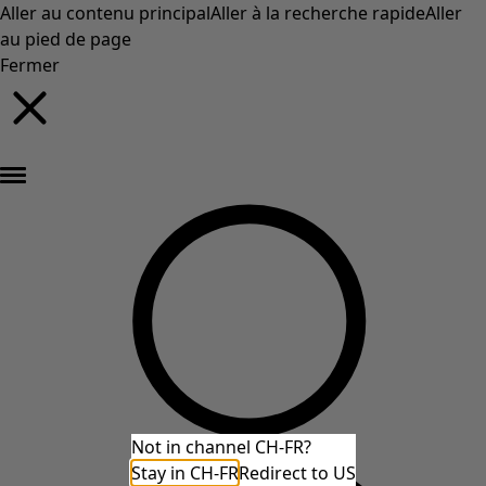
Aller au contenu principal
Aller à la recherche rapide
Aller
au pied de page
Fermer
Nouveautés : la collection d'automne haute en couleur de Gudrun »
Not in channel CH-FR?
Stay in CH-FR
Redirect to US