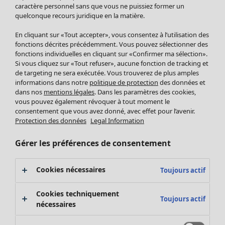
Pantalon
caractère personnel sans que vous ne puissiez former un
quelconque recours juridique en la matière.
Jupes
Manteaux & vestes
Vêtements
Maison
Ouvrir le menu Maison
En cliquant sur «Tout accepter», vous consentez à l’utilisation des
Leggings et collants
Nouveautés
fonctions décrites précédemment. Vous pouvez sélectionner des
Accessoires
fonctions individuelles en cliquant sur «Confirmer ma sélection».
Tous les vêtements
Si vous cliquez sur «Tout refuser», aucune fonction de tracking et
Chaussures
Robes
de targeting ne sera exécutée. Vous trouverez de plus amples
Vêtements de bain
Soldes Mobilier
Tuniques
informations dans notre
politique de protection
des données et
Basics
Bonnes affaires déco
dans nos
mentions légales
. Dans les paramètres des cookies,
Pulls
Décoration
vous pouvez également révoquer à tout moment le
Tops
consentement que vous avez donné, avec effet pour l’avenir.
Textiles
Pulls en tricot
Protection des données
Legal Information
Tapis
Gilets sans manches
Maison
Offres
Ouvrir le menu Offres
Éponge
Pantalons
Gérer les préférences de consentement
Nouveautés
Chemises et blouses
Voir toute la décoration
Gilets
Coussins
Cookies nécessaires
Toujours actif
Manteaux & vestes
Rideaux
Jupes
Tapis
Cookies techniquement
Toujours actif
Cartes cadeaux
Éponge
nécessaires
Céramique et verre