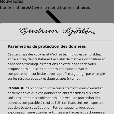
Nouveautés
Bonnes affaires
Ouvrir le menu Bonnes affaires
Paramètres de protection des données
Ce site utilise des cookies et d’autres technologies semblables,
entre autres, de prestataires tiers, afin de mettre à disposition et
d’analyser (tracking) les fonctions de cette page et de vous
proposer des publicités adaptées, reposant sur votre
Soldes Vêtements
Vêtements
Ouvrir le menu Vêtements
comportement sur le site et votre profil (targeting), par exemple
sur les réseaux sociaux et d’autres sites Internet.
Tous les vêtements
Robes
REMARQUE:
En donnant votre consentement, vous consentez
Tuniques
également à ce que vos données soient transmises aux États-
Blouses
Unis. Les États-Unis n’offrent pas un niveau de protection des
données comparable à celui de l’UE. Les États-Unis ne disposent
Tops
pas de décision d’adéquation. Par conséquent, vous vous
Gilets
exposez au risque que des autorités aient accès à vos données à