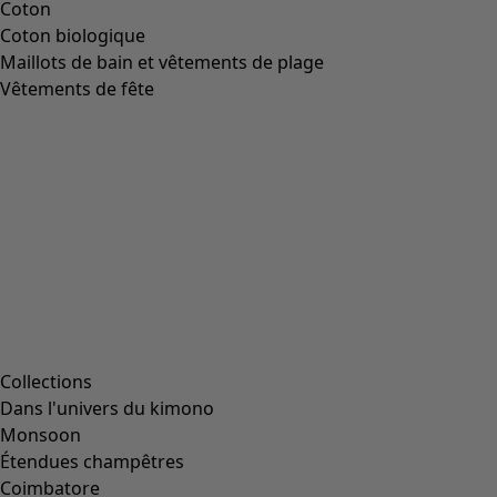
Image précédente du curseur
Next slider image
Current slider image
Aller à 2