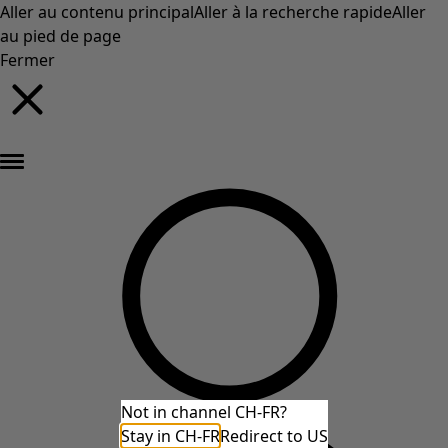
Aller au contenu principal
Aller à la recherche rapide
Aller
au pied de page
Fermer
Nouveautés : la collection d'automne haute en couleur de Gudrun »
Not in channel CH-FR?
Stay in CH-FR
Redirect to US