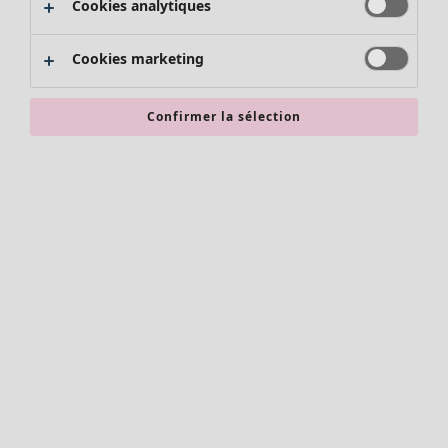
Cookies analytiques
Promos SOLDES
Les promos de Gudrun Sjödén
Cookies marketing
Nouvel arrivage
Bonnes affaires en soldes - jusqu'à -70
Confirmer la sélection