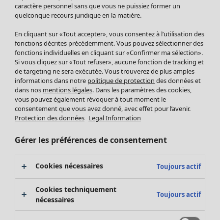
Pantalon
caractère personnel sans que vous ne puissiez former un
quelconque recours juridique en la matière.
Jupes
Manteaux & vestes
En cliquant sur «Tout accepter», vous consentez à l’utilisation des
Leggings et collants
fonctions décrites précédemment. Vous pouvez sélectionner des
Accessoires
fonctions individuelles en cliquant sur «Confirmer ma sélection».
Si vous cliquez sur «Tout refuser», aucune fonction de tracking et
Chaussures
de targeting ne sera exécutée. Vous trouverez de plus amples
Vêtements de bain
Soldes Mobilier
informations dans notre
politique de protection
des données et
Basics
Bonnes affaires déco
dans nos
mentions légales
. Dans les paramètres des cookies,
Décoration
vous pouvez également révoquer à tout moment le
consentement que vous avez donné, avec effet pour l’avenir.
Textiles
Protection des données
Legal Information
Tapis
Éponge
Gérer les préférences de consentement
Cookies nécessaires
Toujours actif
Cookies techniquement
Toujours actif
nécessaires