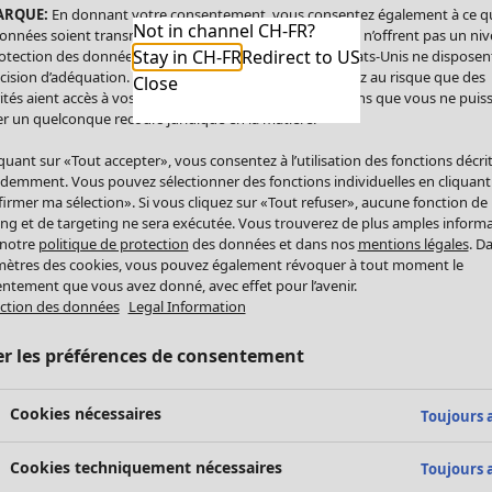
ARQUE:
En donnant votre consentement, vous consentez également à ce q
Not in channel CH-FR?
onnées soient transmises aux États-Unis. Les États-Unis n’offrent pas un ni
Stay in CH-FR
Redirect to US
otection des données comparable à celui de l’UE. Les États-Unis ne disposen
cision d’adéquation. Par conséquent, vous vous exposez au risque que des
Close
ités aient accès à vos données à caractère personnel sans que vous ne puiss
r un quelconque recours juridique en la matière.
iquant sur «Tout accepter», vous consentez à l’utilisation des fonctions décri
demment. Vous pouvez sélectionner des fonctions individuelles en cliquant
irmer ma sélection». Si vous cliquez sur «Tout refuser», aucune fonction de
ing et de targeting ne sera exécutée. Vous trouverez de plus amples inform
 notre
politique de protection
des données et dans nos
mentions légales
. D
ètres des cookies, vous pouvez également révoquer à tout moment le
ntement que vous avez donné, avec effet pour l’avenir.
ction des données
Legal Information
er les préférences de consentement
Cookies nécessaires
Toujours a
Cookies techniquement nécessaires
Toujours a