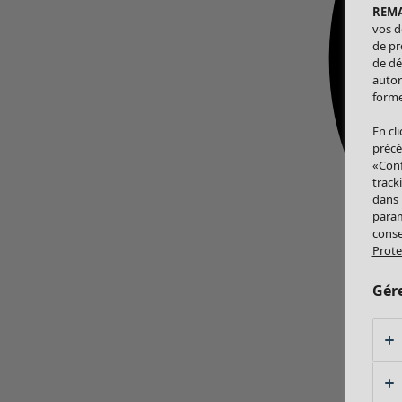
REM
vos d
de pr
de dé
autor
forme
En cl
précé
«Conf
track
dans
param
conse
Prote
Gér