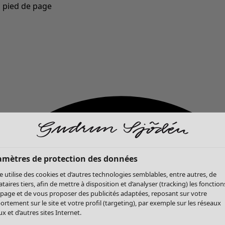
u pied de page
Nouveautés : la collection d'automne haute en couleur de Gudrun »
amètres de protection des données
te utilise des cookies et d’autres technologies semblables, entre autres, de
ataires tiers, afin de mettre à disposition et d’analyser (tracking) les fonction
 page et de vous proposer des publicités adaptées, reposant sur votre
rtement sur le site et votre profil (targeting), par exemple sur les réseaux
x et d’autres sites Internet.