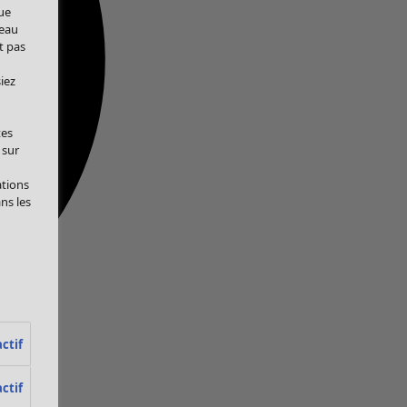
ue
veau
t pas
iez
tes
 sur
ations
ans les
ctif
ctif