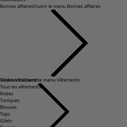
Bonnes affaires
Ouvrir le menu Bonnes affaires
Soldes Vêtements
Vêtements
Ouvrir le menu Vêtements
Tous les vêtements
Robes
Tuniques
Blouses
Tops
Gilets