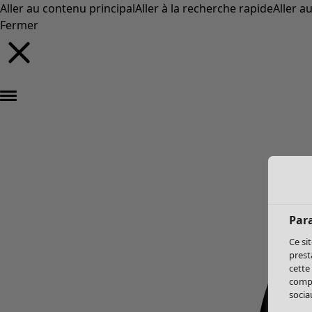
Aller au contenu principal
Aller à la recherche rapide
Aller a
Fermer
Par
Ce si
prest
cette
compo
sociau