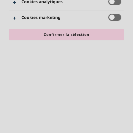
Cookies analytiques
Promos SOLDES
Les promos de Gudrun Sjödén
Cookies marketing
Nouvel arrivage
Bonnes affaires en soldes - jusqu'à -70
Confirmer la sélection