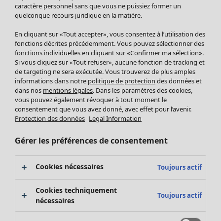
Pantalon
caractère personnel sans que vous ne puissiez former un
quelconque recours juridique en la matière.
Jupes
Manteaux & vestes
En cliquant sur «Tout accepter», vous consentez à l’utilisation des
Leggings et collants
fonctions décrites précédemment. Vous pouvez sélectionner des
Accessoires
fonctions individuelles en cliquant sur «Confirmer ma sélection».
Si vous cliquez sur «Tout refuser», aucune fonction de tracking et
Chaussures
de targeting ne sera exécutée. Vous trouverez de plus amples
Vêtements de bain
Soldes Mobilier
informations dans notre
politique de protection
des données et
Basics
Bonnes affaires déco
dans nos
mentions légales
. Dans les paramètres des cookies,
Décoration
vous pouvez également révoquer à tout moment le
consentement que vous avez donné, avec effet pour l’avenir.
Textiles
Protection des données
Legal Information
Tapis
Éponge
Gérer les préférences de consentement
Cookies nécessaires
Toujours actif
Cookies techniquement
Toujours actif
nécessaires