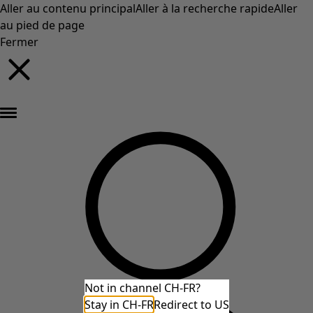
Aller au contenu principal
Aller à la recherche rapide
Aller
au pied de page
Fermer
Nouveautés : la collection d'automne haute en couleur de Gudrun »
Not in channel CH-FR?
Stay in CH-FR
Redirect to US