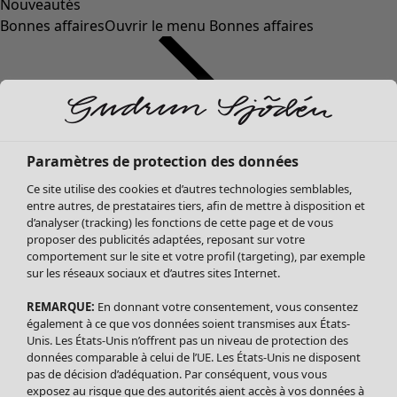
Nouveautés
Bonnes affaires
Ouvrir le menu Bonnes affaires
Paramètres de protection des données
Ce site utilise des cookies et d’autres technologies semblables,
entre autres, de prestataires tiers, afin de mettre à disposition et
d’analyser (tracking) les fonctions de cette page et de vous
proposer des publicités adaptées, reposant sur votre
Soldes Vêtements
Vêtements
Ouvrir le menu Vêtements
comportement sur le site et votre profil (targeting), par exemple
sur les réseaux sociaux et d’autres sites Internet.
Tous les vêtements
Robes
REMARQUE:
En donnant votre consentement, vous consentez
Tuniques
également à ce que vos données soient transmises aux États-
Blouses
Unis. Les États-Unis n’offrent pas un niveau de protection des
données comparable à celui de l’UE. Les États-Unis ne disposent
Tops
pas de décision d’adéquation. Par conséquent, vous vous
Gilets
exposez au risque que des autorités aient accès à vos données à