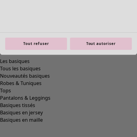
product.expandtoslider
Tout refuser
Tout autoriser