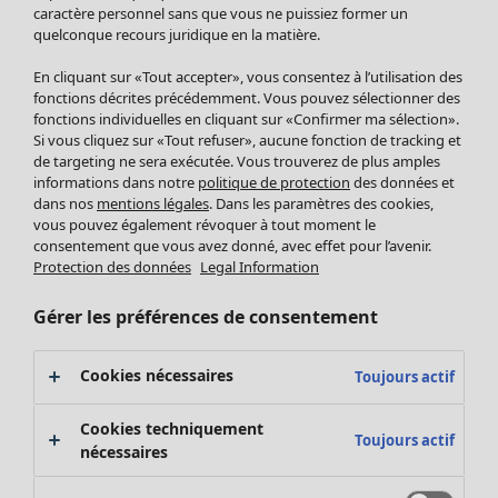
Pantalon
caractère personnel sans que vous ne puissiez former un
quelconque recours juridique en la matière.
Jupes
Manteaux & vestes
Vêtements
Maison
Ouvrir le menu Maison
En cliquant sur «Tout accepter», vous consentez à l’utilisation des
Leggings et collants
Nouveautés
fonctions décrites précédemment. Vous pouvez sélectionner des
Accessoires
fonctions individuelles en cliquant sur «Confirmer ma sélection».
Tous les vêtements
Si vous cliquez sur «Tout refuser», aucune fonction de tracking et
Chaussures
Robes
de targeting ne sera exécutée. Vous trouverez de plus amples
Vêtements de bain
Soldes Mobilier
Tuniques
informations dans notre
politique de protection
des données et
Basics
Bonnes affaires déco
dans nos
mentions légales
. Dans les paramètres des cookies,
Pulls
Décoration
vous pouvez également révoquer à tout moment le
Tops
consentement que vous avez donné, avec effet pour l’avenir.
Textiles
Pulls en tricot
Protection des données
Legal Information
Tapis
Gilets sans manches
Maison
Offres
Ouvrir le menu Offres
Éponge
Pantalons
Gérer les préférences de consentement
Nouveautés
Chemises et blouses
Voir toute la décoration
Gilets
Coussins
Cookies nécessaires
Toujours actif
Manteaux & vestes
Rideaux
Jupes
Tapis
Cookies techniquement
Toujours actif
Cartes cadeaux
Éponge
nécessaires
Céramique et verre