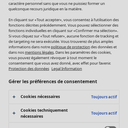
Pantalon
caractère personnel sans que vous ne puissiez former un
quelconque recours juridique en la matière.
Jupes
Manteaux & vestes
En cliquant sur «Tout accepter», vous consentez à l’utilisation des
Leggings et collants
fonctions décrites précédemment. Vous pouvez sélectionner des
Accessoires
fonctions individuelles en cliquant sur «Confirmer ma sélection».
Si vous cliquez sur «Tout refuser», aucune fonction de tracking et
Chaussures
de targeting ne sera exécutée. Vous trouverez de plus amples
Vêtements de bain
Soldes Mobilier
informations dans notre
politique de protection
des données et
Basics
Bonnes affaires déco
dans nos
mentions légales
. Dans les paramètres des cookies,
Décoration
vous pouvez également révoquer à tout moment le
consentement que vous avez donné, avec effet pour l’avenir.
Textiles
Protection des données
Legal Information
Tapis
Éponge
Gérer les préférences de consentement
Cookies nécessaires
Toujours actif
Cookies techniquement
Toujours actif
nécessaires