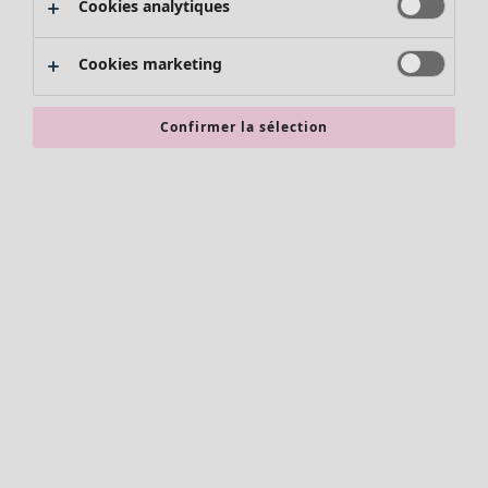
Cookies analytiques
Promos SOLDES
Les promos de Gudrun Sjödén
Cookies marketing
Nouvel arrivage
Bonnes affaires en soldes - jusqu'à -70
Confirmer la sélection