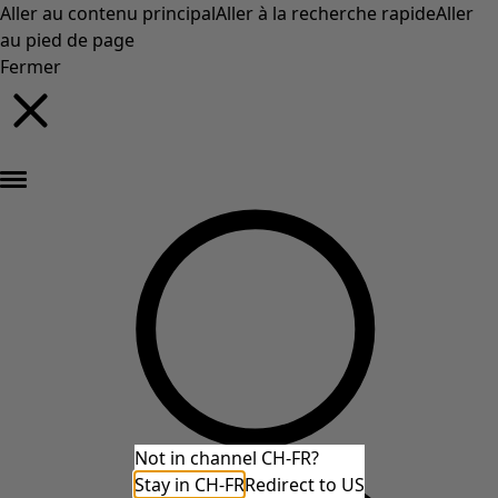
Aller au contenu principal
Aller à la recherche rapide
Aller
au pied de page
Fermer
Nouveautés : la collection d'automne haute en couleur de Gudrun »
Not in channel CH-FR?
Stay in CH-FR
Redirect to US