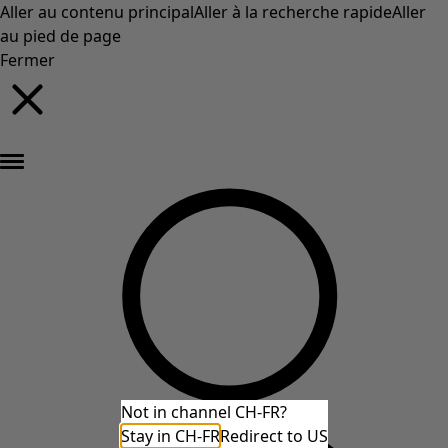
Aller au contenu principal
Aller à la recherche rapide
Aller
au pied de page
Fermer
Nouveautés : la collection d'automne haute en couleur de Gudrun »
Not in channel CH-FR?
Stay in CH-FR
Redirect to US