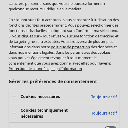
Pantalon
caractère personnel sans que vous ne puissiez former un
quelconque recours juridique en la matière.
Jupes
Manteaux & vestes
Vêtements
Maison
Ouvrir le menu Maison
En cliquant sur «Tout accepter», vous consentez à l’utilisation des
Leggings et collants
Nouveautés
fonctions décrites précédemment. Vous pouvez sélectionner des
Accessoires
fonctions individuelles en cliquant sur «Confirmer ma sélection».
Tous les vêtements
Si vous cliquez sur «Tout refuser», aucune fonction de tracking et
Chaussures
Robes
de targeting ne sera exécutée. Vous trouverez de plus amples
Vêtements de bain
Soldes Mobilier
Tuniques
informations dans notre
politique de protection
des données et
Basics
Bonnes affaires déco
dans nos
mentions légales
. Dans les paramètres des cookies,
Pulls
Décoration
vous pouvez également révoquer à tout moment le
Tops
consentement que vous avez donné, avec effet pour l’avenir.
Textiles
Pulls en tricot
Protection des données
Legal Information
Tapis
Gilets sans manches
Maison
Offres
Ouvrir le menu Offres
Éponge
Pantalons
Gérer les préférences de consentement
Nouveautés
Chemises et blouses
Voir toute la décoration
Gilets
Coussins
Cookies nécessaires
Toujours actif
Manteaux & vestes
Rideaux
Jupes
Tapis
Cookies techniquement
Toujours actif
Éponge
nécessaires
Céramique et verre