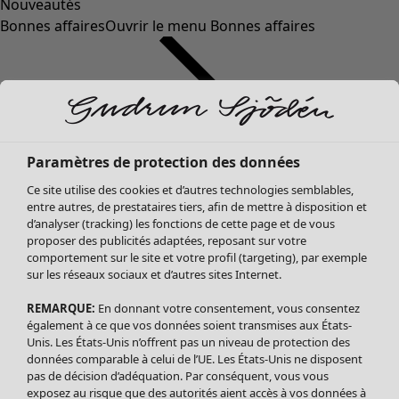
Nouveautés
Bonnes affaires
Ouvrir le menu Bonnes affaires
Paramètres de protection des données
Ce site utilise des cookies et d’autres technologies semblables,
entre autres, de prestataires tiers, afin de mettre à disposition et
d’analyser (tracking) les fonctions de cette page et de vous
proposer des publicités adaptées, reposant sur votre
Soldes Vêtements
Vêtements
Ouvrir le menu Vêtements
comportement sur le site et votre profil (targeting), par exemple
sur les réseaux sociaux et d’autres sites Internet.
Tous les vêtements
Robes
REMARQUE:
En donnant votre consentement, vous consentez
Tuniques
également à ce que vos données soient transmises aux États-
Blouses
Unis. Les États-Unis n’offrent pas un niveau de protection des
données comparable à celui de l’UE. Les États-Unis ne disposent
Tops
pas de décision d’adéquation. Par conséquent, vous vous
Gilets
exposez au risque que des autorités aient accès à vos données à