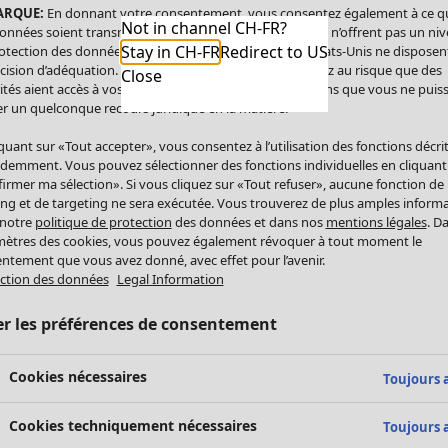
ARQUE:
En donnant votre consentement, vous consentez également à ce q
Not in channel CH-FR?
onnées soient transmises aux États-Unis. Les États-Unis n’offrent pas un ni
Stay in CH-FR
Redirect to US
otection des données comparable à celui de l’UE. Les États-Unis ne disposen
cision d’adéquation. Par conséquent, vous vous exposez au risque que des
Close
ités aient accès à vos données à caractère personnel sans que vous ne puiss
r un quelconque recours juridique en la matière.
iquant sur «Tout accepter», vous consentez à l’utilisation des fonctions décri
demment. Vous pouvez sélectionner des fonctions individuelles en cliquant
irmer ma sélection». Si vous cliquez sur «Tout refuser», aucune fonction de
ing et de targeting ne sera exécutée. Vous trouverez de plus amples inform
 notre
politique de protection
des données et dans nos
mentions légales
. D
ètres des cookies, vous pouvez également révoquer à tout moment le
ntement que vous avez donné, avec effet pour l’avenir.
ction des données
Legal Information
er les préférences de consentement
Cookies nécessaires
Toujours a
Cookies techniquement nécessaires
Toujours a