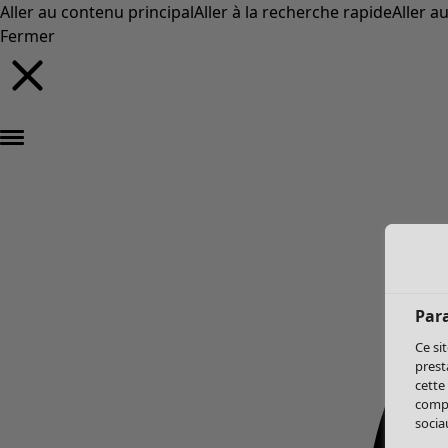
Aller au contenu principal
Aller à la recherche rapide
Aller a
Fermer
Par
Ce si
prest
cette
compo
sociau