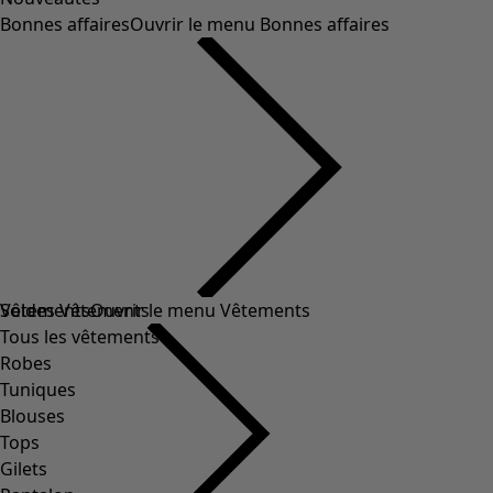
Bonnes affaires
Ouvrir le menu Bonnes affaires
Soldes Vêtements
Vêtements
Ouvrir le menu Vêtements
Tous les vêtements
Robes
Tuniques
Blouses
Tops
Gilets