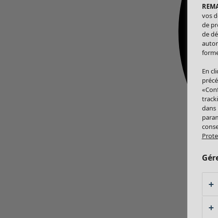
REM
vos d
de pr
de dé
autor
forme
En cl
précé
«Conf
track
dans
param
conse
Prote
Gér