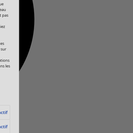
ue
veau
t pas
iez
tes
 sur
ations
ans les
ctif
ctif