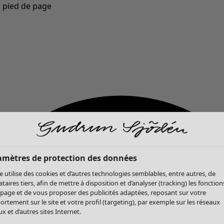
u pied de page
Nouveautés : la collection d'automne haute en couleur de Gudrun »
amètres de protection des données
te utilise des cookies et d’autres technologies semblables, entre autres, de
ataires tiers, afin de mettre à disposition et d’analyser (tracking) les fonction
 page et de vous proposer des publicités adaptées, reposant sur votre
rtement sur le site et votre profil (targeting), par exemple sur les réseaux
x et d’autres sites Internet.