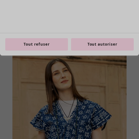
Tout refuser
Tout autoriser
Les basiques
Tous les basiques
Nouveautés basiques
Robes & Tuniques
Tops
Pantalons & Leggings
Basiques tissés
Basiques en jersey
Basiques en maille