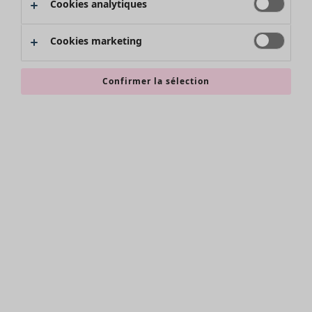
Cookies analytiques
Promos SOLDES
Les promos de Gudrun Sjödén
Cookies marketing
Nouvel arrivage
Bonnes affaires en soldes - jusqu'à -70
Confirmer la sélection