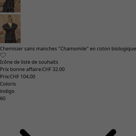
Vêtements à motif
Coton
Coton biologique
Maillots de bain et vêtements de plage
Vêtements de fête
Collections
Dans l'univers du kimono
Monsoon
Étendues champêtres