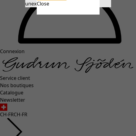
unexpectederror.buttontext
Close
Connexion
Service client
Nos boutiques
Catalogue
Newsletter
CH-FR
CH-FR