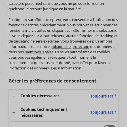
Pantalon
caractère personnel sans que vous ne puissiez former un
quelconque recours juridique en la matière.
Jupes
Manteaux & vestes
En cliquant sur «Tout accepter», vous consentez à l’utilisation des
Leggings et collants
fonctions décrites précédemment. Vous pouvez sélectionner des
Accessoires
fonctions individuelles en cliquant sur «Confirmer ma sélection».
Si vous cliquez sur «Tout refuser», aucune fonction de tracking et
Chaussures
de targeting ne sera exécutée. Vous trouverez de plus amples
Vêtements de bain
Soldes Mobilier
informations dans notre
politique de protection
des données et
Basics
Bonnes affaires déco
dans nos
mentions légales
. Dans les paramètres des cookies,
Décoration
vous pouvez également révoquer à tout moment le
consentement que vous avez donné, avec effet pour l’avenir.
Textiles
Protection des données
Legal Information
Tapis
Éponge
Gérer les préférences de consentement
Cookies nécessaires
Toujours actif
Cookies techniquement
Toujours actif
nécessaires