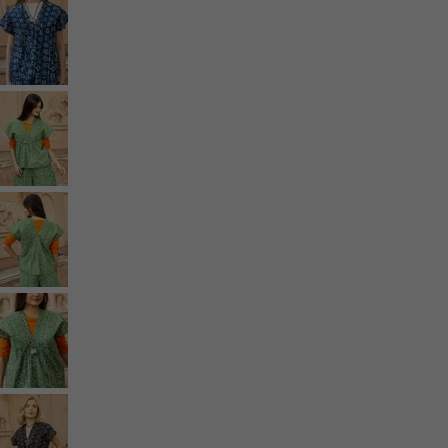
Styles de vétements
Vêtements en lin
Robes de style hippie
Grandes Tailles
À fleurs
Vêtements hippies
Une mode scandinave
Superpositions
À rayures
Des carreaux à foison
À pois
Vêtements bio
Un design suédois
Robes en jersey
Vêtements bohèmes
Des vêtements pour les soirées fraîches