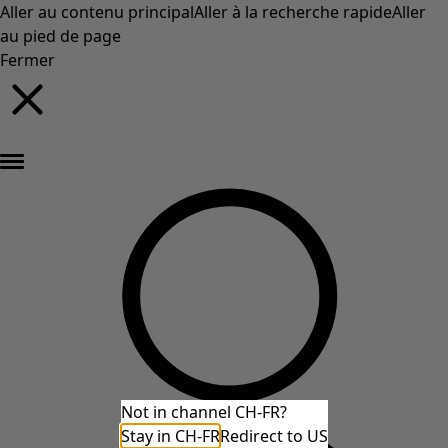
Aller au contenu principal
Aller à la recherche rapide
Aller
au pied de page
Fermer
Nouveautés : la collection d'automne haute en couleur de Gudrun »
Not in channel CH-FR?
Stay in CH-FR
Redirect to US