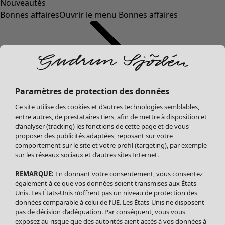
Nouveautés
Bonnes affaires
Ouvrir le menu Bonnes affaires
Paramètres de protection des données
Ce site utilise des cookies et d’autres technologies semblables,
entre autres, de prestataires tiers, afin de mettre à disposition et
d’analyser (tracking) les fonctions de cette page et de vous
proposer des publicités adaptées, reposant sur votre
Soldes Vêtements
Vêtements
Ouvrir le menu Vêtements
comportement sur le site et votre profil (targeting), par exemple
sur les réseaux sociaux et d’autres sites Internet.
Tous les vêtements
Robes
REMARQUE:
En donnant votre consentement, vous consentez
Tuniques
également à ce que vos données soient transmises aux États-
Blouses
Unis. Les États-Unis n’offrent pas un niveau de protection des
données comparable à celui de l’UE. Les États-Unis ne disposent
Tops
pas de décision d’adéquation. Par conséquent, vous vous
Gilets
exposez au risque que des autorités aient accès à vos données à