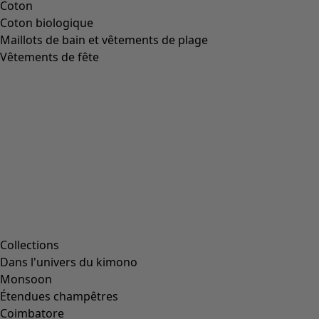
Image précédente du curseur
Next slider image
Current slider image
Aller à 2