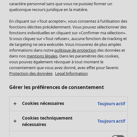
Pantalon
caractère personnel sans que vous ne puissiez former un
quelconque recours juridique en la matière.
Jupes
Manteaux & vestes
Vêtements
Maison
Ouvrir le menu Maison
En cliquant sur «Tout accepter», vous consentez à l’utilisation des
Leggings et collants
Nouveautés
fonctions décrites précédemment. Vous pouvez sélectionner des
Accessoires
fonctions individuelles en cliquant sur «Confirmer ma sélection».
Tous les vêtements
Si vous cliquez sur «Tout refuser», aucune fonction de tracking et
Chaussures
Robes
de targeting ne sera exécutée. Vous trouverez de plus amples
Vêtements de bain
Soldes Mobilier
Tuniques
informations dans notre
politique de protection
des données et
Basics
Bonnes affaires déco
dans nos
mentions légales
. Dans les paramètres des cookies,
Pulls
Décoration
vous pouvez également révoquer à tout moment le
Tops
consentement que vous avez donné, avec effet pour l’avenir.
Textiles
Pulls en tricot
Protection des données
Legal Information
Tapis
Gilets sans manches
Maison
Offres
Ouvrir le menu Offres
Éponge
Pantalons
Gérer les préférences de consentement
Nouveautés
Chemises et blouses
Voir toute la décoration
Gilets
Coussins
Cookies nécessaires
Toujours actif
Manteaux & vestes
Rideaux
Jupes
Tapis
Cookies techniquement
Toujours actif
Cartes cadeaux
Éponge
nécessaires
Céramique et verre