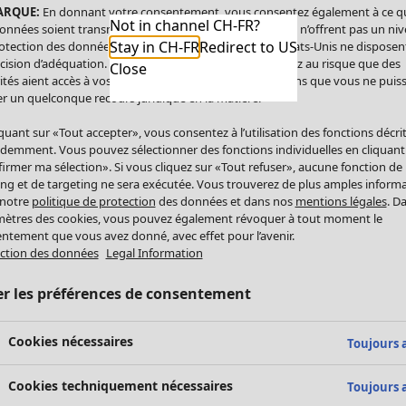
ARQUE:
En donnant votre consentement, vous consentez également à ce q
Not in channel CH-FR?
onnées soient transmises aux États-Unis. Les États-Unis n’offrent pas un ni
Stay in CH-FR
Redirect to US
otection des données comparable à celui de l’UE. Les États-Unis ne disposen
cision d’adéquation. Par conséquent, vous vous exposez au risque que des
Close
ités aient accès à vos données à caractère personnel sans que vous ne puiss
r un quelconque recours juridique en la matière.
iquant sur «Tout accepter», vous consentez à l’utilisation des fonctions décri
demment. Vous pouvez sélectionner des fonctions individuelles en cliquant
irmer ma sélection». Si vous cliquez sur «Tout refuser», aucune fonction de
ing et de targeting ne sera exécutée. Vous trouverez de plus amples inform
 notre
politique de protection
des données et dans nos
mentions légales
. D
ètres des cookies, vous pouvez également révoquer à tout moment le
ntement que vous avez donné, avec effet pour l’avenir.
ction des données
Legal Information
er les préférences de consentement
Cookies nécessaires
Toujours a
Cookies techniquement nécessaires
Toujours a