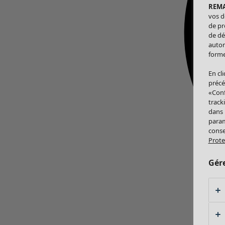
REM
vos d
de pr
de dé
autor
forme
En cl
précé
«Conf
track
dans
param
conse
Prote
Gér