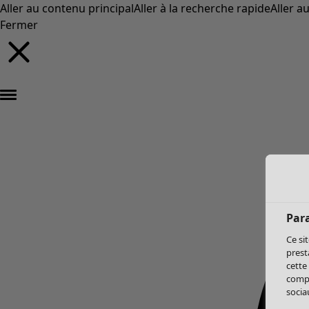
Aller au contenu principal
Aller à la recherche rapide
Aller a
Fermer
Par
Ce si
prest
cette
compo
sociau