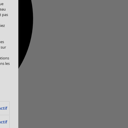
ue
veau
t pas
iez
tes
 sur
ations
ans les
ctif
ctif