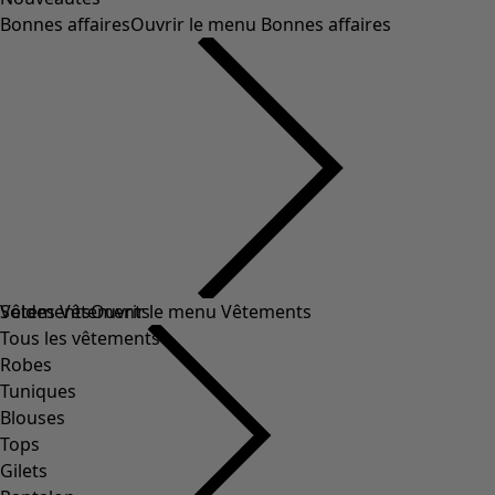
Bonnes affaires
Ouvrir le menu Bonnes affaires
Soldes Vêtements
Vêtements
Ouvrir le menu Vêtements
Tous les vêtements
Robes
Tuniques
Blouses
Tops
Gilets