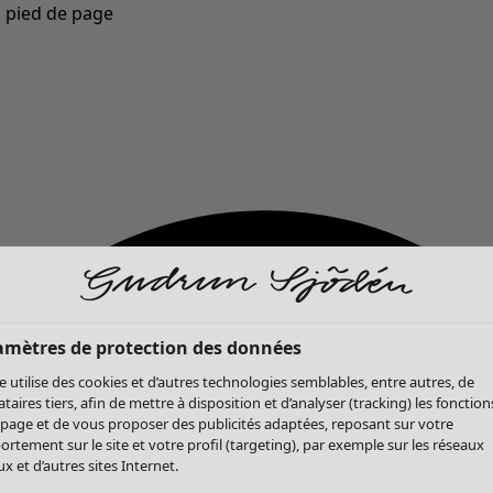
u pied de page
Nouveautés : la collection d'automne haute en couleur de Gudrun »
amètres de protection des données
te utilise des cookies et d’autres technologies semblables, entre autres, de
ataires tiers, afin de mettre à disposition et d’analyser (tracking) les fonction
 page et de vous proposer des publicités adaptées, reposant sur votre
rtement sur le site et votre profil (targeting), par exemple sur les réseaux
x et d’autres sites Internet.