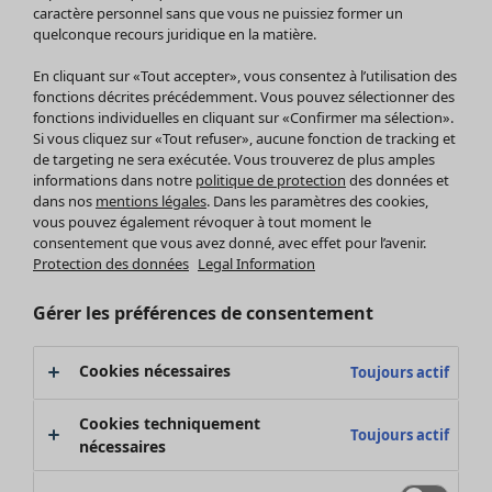
Pantalon
caractère personnel sans que vous ne puissiez former un
quelconque recours juridique en la matière.
Jupes
Manteaux & vestes
En cliquant sur «Tout accepter», vous consentez à l’utilisation des
Leggings et collants
fonctions décrites précédemment. Vous pouvez sélectionner des
Accessoires
fonctions individuelles en cliquant sur «Confirmer ma sélection».
Si vous cliquez sur «Tout refuser», aucune fonction de tracking et
Chaussures
de targeting ne sera exécutée. Vous trouverez de plus amples
Vêtements de bain
Soldes Mobilier
informations dans notre
politique de protection
des données et
Basics
Bonnes affaires déco
dans nos
mentions légales
. Dans les paramètres des cookies,
Décoration
vous pouvez également révoquer à tout moment le
consentement que vous avez donné, avec effet pour l’avenir.
Textiles
Protection des données
Legal Information
Tapis
Éponge
Gérer les préférences de consentement
Cookies nécessaires
Toujours actif
Cookies techniquement
Toujours actif
nécessaires