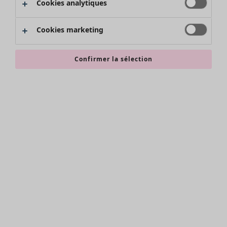
Cookies analytiques
Promos SOLDES
Les promos de Gudrun Sjödén
Cookies marketing
Nouvel arrivage
Bonnes affaires en soldes - jusqu'à -70
Confirmer la sélection