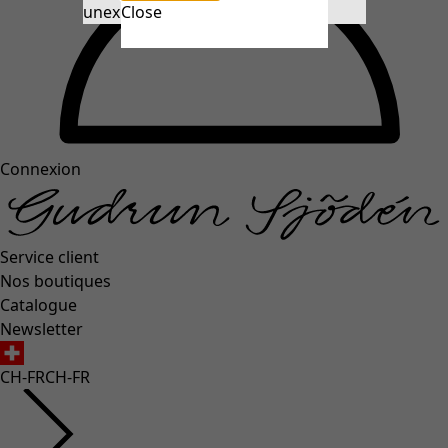
unexpectederror.buttontext
Close
Connexion
Service client
Nos boutiques
Catalogue
Newsletter
CH-FR
CH-FR