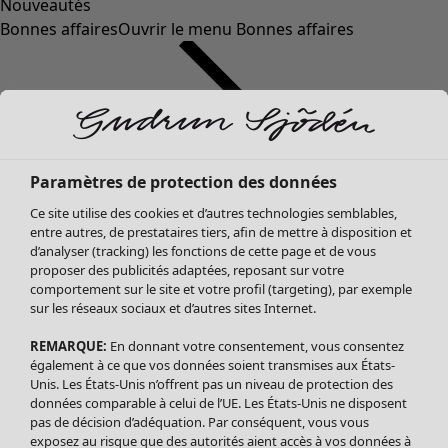
Nouveautés
Bonnes affaires
Ouvrir le menu Bonnes affaires
Paramètres de protection des données
Ce site utilise des cookies et d’autres technologies semblables,
entre autres, de prestataires tiers, afin de mettre à disposition et
d’analyser (tracking) les fonctions de cette page et de vous
proposer des publicités adaptées, reposant sur votre
Soldes Vêtements
Vêtements
Ouvrir le menu Vêtements
comportement sur le site et votre profil (targeting), par exemple
sur les réseaux sociaux et d’autres sites Internet.
Tous les vêtements
Robes
REMARQUE:
En donnant votre consentement, vous consentez
Tuniques
également à ce que vos données soient transmises aux États-
Blouses
Unis. Les États-Unis n’offrent pas un niveau de protection des
données comparable à celui de l’UE. Les États-Unis ne disposent
Tops
pas de décision d’adéquation. Par conséquent, vous vous
Gilets
exposez au risque que des autorités aient accès à vos données à