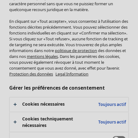
Pantalon
caractère personnel sans que vous ne puissiez former un
quelconque recours juridique en la matière.
Jupes
Manteaux & vestes
Vêtements
Maison
Ouvrir le menu Maison
En cliquant sur «Tout accepter», vous consentez à l’utilisation des
Leggings et collants
Nouveautés
fonctions décrites précédemment. Vous pouvez sélectionner des
Accessoires
fonctions individuelles en cliquant sur «Confirmer ma sélection».
Tous les vêtements
Si vous cliquez sur «Tout refuser», aucune fonction de tracking et
Chaussures
Robes
de targeting ne sera exécutée. Vous trouverez de plus amples
Vêtements de bain
Soldes Mobilier
Tuniques
informations dans notre
politique de protection
des données et
Basics
Bonnes affaires déco
dans nos
mentions légales
. Dans les paramètres des cookies,
Pulls
Décoration
vous pouvez également révoquer à tout moment le
Tops
consentement que vous avez donné, avec effet pour l’avenir.
Textiles
Pulls en tricot
Protection des données
Legal Information
Tapis
Gilets sans manches
Maison
Offres
Ouvrir le menu Offres
Éponge
Pantalons
Gérer les préférences de consentement
Nouveautés
Chemises et blouses
Voir toute la décoration
Gilets
Coussins
Cookies nécessaires
Toujours actif
Manteaux & vestes
Rideaux
Jupes
Tapis
Cookies techniquement
Toujours actif
Cartes cadeaux
Éponge
nécessaires
Céramique et verre