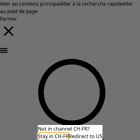
Aller au contenu principal
Aller à la recherche rapide
Aller
au pied de page
Fermer
Nouveautés : la collection d'automne haute en couleur de Gudrun »
Not in channel CH-FR?
Stay in CH-FR
Redirect to US