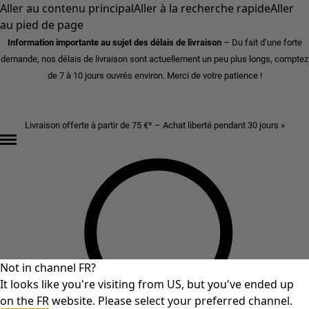
Aller au contenu principal
Aller à la recherche rapide
Aller
au pied de page
Information importante au sujet des délais de livraison
– Du fait d’une forte
demande, nos délais de livraison sont actuellement un peu plus longs, comptez
de 7 à 10 jours ouvrés environ. Merci de votre patience !
Livraison offerte à partir de 75 €* – Achat liberté pendant 30 jours »
Not in channel FR?
It looks like you're visiting from US, but you've ended up
on the FR website. Please select your preferred channel.