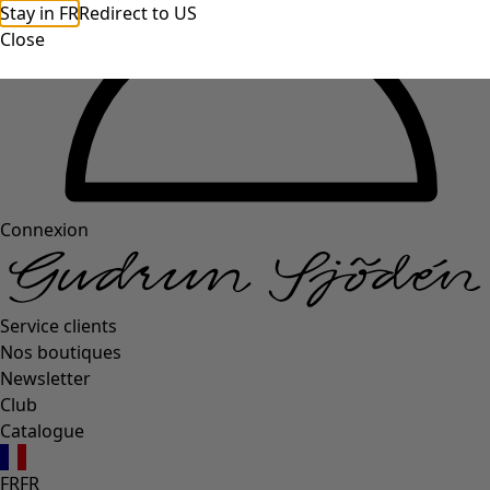
Stay in FR
Redirect to US
Close
Connexion
Service clients
Nos boutiques
Newsletter
Club
Catalogue
FR
FR