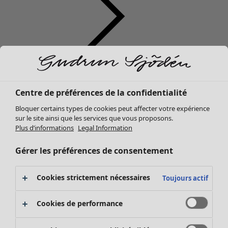
Vêtements
Mobilier
Ouvrir le menu Mobilier
Nouveautés
Centre de préférences de la confidentialité
Tous les vêtements
Bloquer certains types de cookies peut affecter votre expérience
Robes
sur le site ainsi que les services que vous proposons.
Tuniques
Plus d’informations
Legal Information
Tops
Chemises et blouses
Gérer les préférences de consentement
Gilets
Pulls
Mobilier
Campagnes
Ouvrir le menu Campagnes
Cookies strictement nécessaires
Toujours actif
Gilets sans manches
Nouveautés
Manteaux & vestes
Voir toute la décoration
Cookies de performance
Pantalons
Rideaux
Jupes
Coussins & Housse de coussin