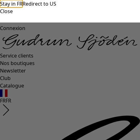
Stay in FR
Redirect to US
Close
Connexion
Service clients
Nos boutiques
Newsletter
Club
Catalogue
FR
FR