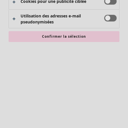
Cookies pour une publicité ciblée
Pulls
Gilets sans manches
Manteaux & vestes
Utilisation des adresses e-mail
pseudonymisées
Pantalons
Jupes
Chaussures
Confirmer la sélection
Kimonos