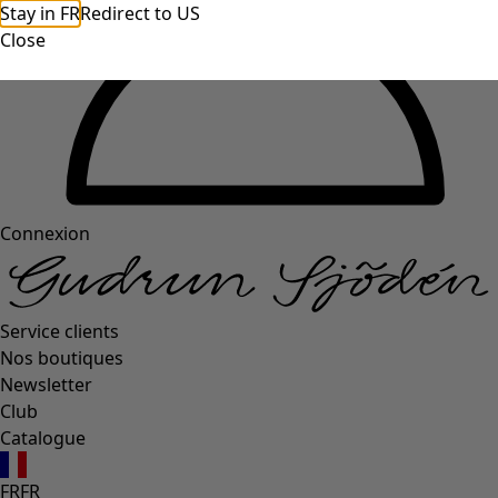
Stay in FR
Redirect to US
Close
Connexion
Service clients
Nos boutiques
Newsletter
Club
Catalogue
FR
FR