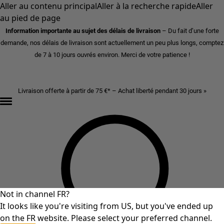
Aller au contenu principal
Aller à la recherche rapide
Aller
au pied de page
Information importante au sujet des délais de livraison
– Du fait d’une forte
demande, nos délais de livraison sont actuellement un peu plus longs, comptez
de 7 à 10 jours ouvrés environ. Merci de votre patience !
Livraison offerte à partir de 75 €* – Achat liberté pendant 30 jours »
Not in channel FR?
It looks like you're visiting from US, but you've ended up
on the FR website. Please select your preferred channel.