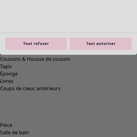
Mobilier
Nouveautés
Tout refuser
Tout autoriser
Voir toute la décoration
Rideaux
Coussins & Housse de coussin
Tapis
Éponge
Livres
Coups de cœur antérieurs
Pièce
Salle de bain