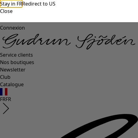
Stay in FR
Redirect to US
Close
Connexion
Service clients
Nos boutiques
Newsletter
Club
Catalogue
FR
FR