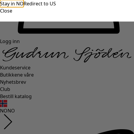
Stay in NO
Redirect to US
Close
Logg inn
Kundeservice
Butikkene våre
Nyhetsbrev
Club
Bestill katalog
NO
NO