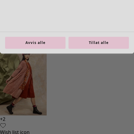
Kjole Rose hip
Pris
:
1 595 kr
S
M
L
XL
Avvis alle
Tillat alle
XXL
+
2
Wish list icon