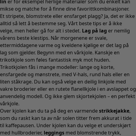
lin
er for eksempel herlige materialer som du enkelt kan
mikse og matche for å finne dine favorittkombinasjoner.
Et stripete, blomstrete eller ensfarget plagg? Ja, det er ikke
alltid så lett å bestemme seg. Vårt beste tips er å ikke
velge, men heller gå for alt i stedet.
Lag på lag
er nemlig
vårens beste klestips. Når morgenene er svale,
ettermiddagene varme og kveldene kjølige er det lag på
lag som gjelder. Begynn med en vårkjole. Kanskje en
trikotkjole som føles fantastisk myk mot huden.
Trikotkjolen fås i mange modeller: lange og korte,
ensfargede og mønstrete, med V-hals, rund hals eller en
liten ståkrage. Du kan også velge en deilig linkjole med
vakre broderier eller en rutete flanellkjole i en avslappet og
anvendelig modell. Og ikke glem skjortekjolen – en perfekt
vårkjole.
Over kjolen kan du ta på deg en varmende
strikkejakke
,
som du raskt kan ta av når solen titter frem akkurat i tide
til kaffepausen. Under kjolen kan du velge et underskjørt
med hullbroderier,
leggings
med blomstrende trykk,