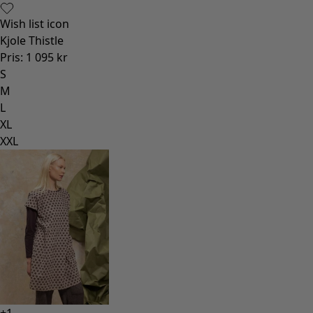
Wish list icon
Kjole Thistle
Pris
:
1 095 kr
S
M
L
XL
XXL
+
1