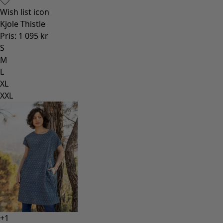
Wish list icon
Kjole Thistle
Pris
:
1 095 kr
S
M
L
XL
XXL
+
1