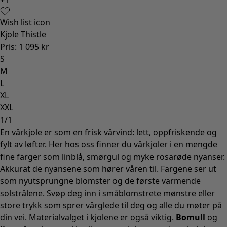
Wish list icon
Kjole Thistle
Pris
:
1 095 kr
S
M
L
XL
XXL
1
/
1
En vårkjole er som en frisk vårvind: lett, oppfriskende og
fylt av løfter. Her hos oss finner du vårkjoler i en mengde
fine farger som linblå, smørgul og myke rosarøde nyanser.
Akkurat de nyansene som hører våren til. Fargene ser ut
som nyutsprungne blomster og de første varmende
solstrålene. Svøp deg inn i småblomstrete mønstre eller
store trykk som sprer vårglede til deg og alle du møter på
din vei. Materialvalget i kjolene er også viktig.
Bomull
og