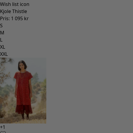
Wish list icon
Kjole Thistle
Pris
:
1 095 kr
S
M
L
XL
XXL
+
1