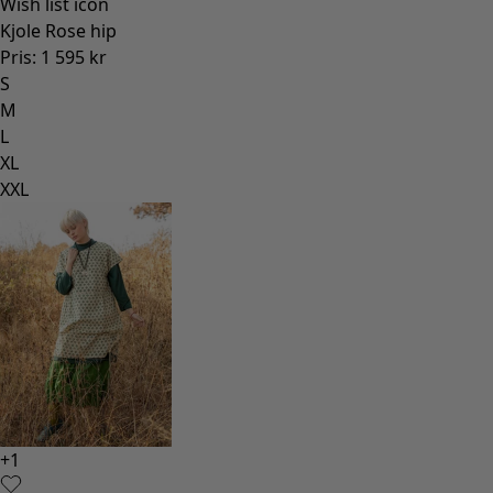
Wish list icon
Kjole Rose hip
Pris
:
1 595 kr
S
M
L
XL
XXL
+
1