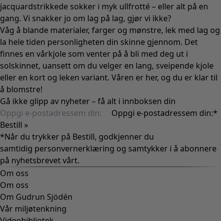
jacquardstrikkede sokker i myk ullfrotté – eller alt på en
gang. Vi snakker jo om lag på lag, gjør vi ikke?
Våg å blande materialer, farger og mønstre, lek med lag og
la hele tiden personligheten din skinne gjennom. Det
finnes en vårkjole som venter på å bli med deg ut i
solskinnet, uansett om du velger en lang, sveipende kjole
eller en kort og leken variant. Våren er her, og du er klar til
å blomstre!
Gå ikke glipp av nyheter – få alt i innboksen din
Oppgi e-postadressem din:
*
Bestill »
*Når du trykker på Bestill, godkjenner du
samtidig
personvernerklæring
og samtykker i å abonnere
på nyhetsbrevet vårt.
Om oss
Om oss
Om Gudrun Sjödén
Vår miljøtenkning
Videobibliotek