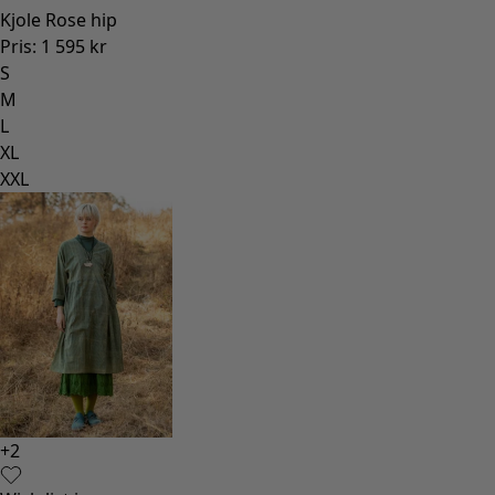
Kjole Rose hip
Pris
:
1 595 kr
S
M
L
XL
XXL
+
2