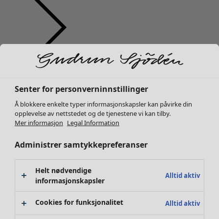
Klær
Interiør
Åpne meny Interiør
Nyhet
Alle klær
Senter for personverninnstillinger
Kjoler
Å blokkere enkelte typer informasjonskapsler kan påvirke din
Tunikaer
opplevelse av nettstedet og de tjenestene vi kan tilby.
Topper
Mer informasjon
Legal Information
Skjorter & bluser
Administrer samtykkepreferanser
Strikkejakker
Interiør
Kampanjer
Åpne meny Kampanjer
Strikkegensere
Nyhet
Vester
Alt interiør
Helt nødvendige
Alltid aktiv
Kåper & jakker
informasjonskapsler
Gardiner
Bukser
Putetrekk
Cookies for funksjonalitet
Alltid aktiv
Skjørt
Tepper & matter
Sko
Frotté