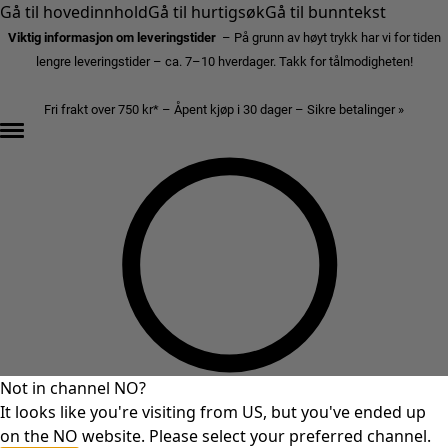
Gå til hovedinnhold
Gå til hurtigsøk
Gå til bunntekst
Viktig informasjon om leveringstider
– På grunn av høyt trykk har vi for tiden
lengre leveringstider – ca. 7–10 hverdager. Takk for tålmodigheten!
Fri frakt over 750 kr* – Åpent kjøp i 30 dager – Sikre betalinger »
Not in channel NO?
It looks like you're visiting from US, but you've ended up
on the NO website. Please select your preferred channel.