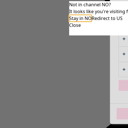
Not in channel NO?
It looks like you're visiti
Stay in NO
Redirect to US
Close