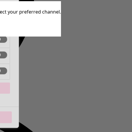
aktiv
lect your preferred channel.
aktiv