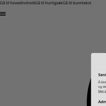
Gå til hovedinnhold
Gå til hurtigsøk
Gå til bunntekst
Sent
Å blo
og de
Mer i
Adm