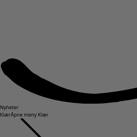
Nyheter
Klær
Åpne meny Klær