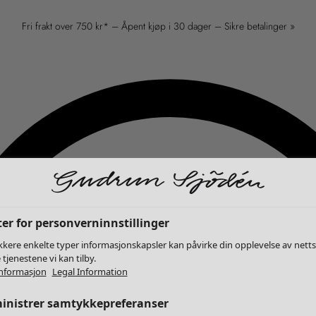
Fri frakt over 750 kr* – Åpent kjøp i 30 dager – Sikre betalinger »
er for personverninnstillinger
kkere enkelte typer informasjonskapsler kan påvirke din opplevelse av nett
 tjenestene vi kan tilby.
nformasjon
Legal Information
inistrer samtykkepreferanser