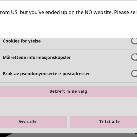
Helt nødvendige informasjonskapsler
Alltid 
ng from US, but you've ended up on the NO website. Please se
Cookies for funksjonalitet
Alltid 
Cookies for ytelse
Målrettede informasjonskapsler
Bruk av pseudonymiserte e-postadresser
Bekreft mine valg
Avvis alle
Tillat alle