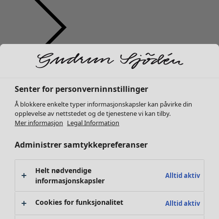
Klær
Interiør
Åpne meny Interiør
Nyhet
Alle klær
Senter for personverninnstillinger
Kjoler
Å blokkere enkelte typer informasjonskapsler kan påvirke din
Tunikaer
opplevelse av nettstedet og de tjenestene vi kan tilby.
Topper
Mer informasjon
Legal Information
Skjorter & bluser
Administrer samtykkepreferanser
Strikkejakker
Interiør
Kampanjer
Åpne meny Kampanjer
Strikkegensere
Nyhet
Vester
Alt interiør
Helt nødvendige
Alltid aktiv
Kåper & jakker
informasjonskapsler
Gardiner
Bukser
Putetrekk
Cookies for funksjonalitet
Alltid aktiv
Skjørt
Tepper & matter
Sko
Frotté