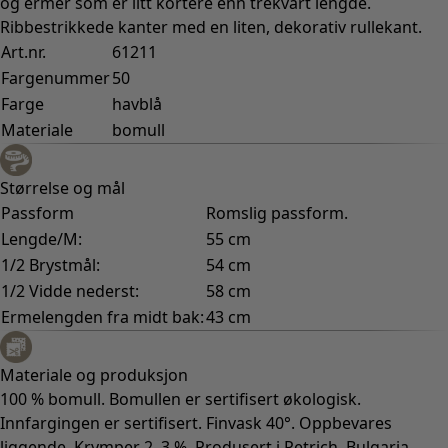
og ermer som er litt kortere enn trekvart lengde.
Ribbestrikkede kanter med en liten, dekorativ rullekant.
Art.nr.
61211
Fargenummer
50
Farge
havblå
Materiale
bomull
Størrelse og mål
Passform
Romslig passform.
Lengde/M:
55 cm
1/2 Brystmål:
54 cm
1/2 Vidde nederst:
58 cm
Ermelengden fra midt bak:
43 cm
Materiale og produksjon
100 % bomull. Bomullen er sertifisert økologisk.
Innfargingen er sertifisert. Finvask 40°. Oppbevares
liggende. Krymper 2–3 %. Produsert i Petrich, Bulgaria.