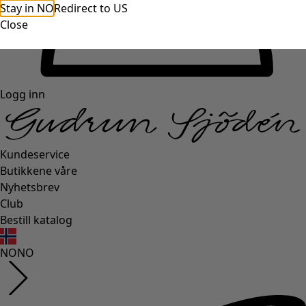
Stay in NO
Redirect to US
Close
Logg inn
Kundeservice
Butikkene våre
Nyhetsbrev
Club
Bestill katalog
NO
NO