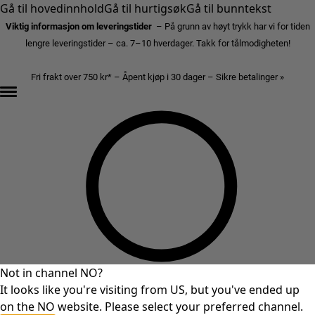
Gå til hovedinnhold
Gå til hurtigsøk
Gå til bunntekst
Viktig informasjon om leveringstider
– På grunn av høyt trykk har vi for tiden
lengre leveringstider – ca. 7–10 hverdager. Takk for tålmodigheten!
Fri frakt over 750 kr* – Åpent kjøp i 30 dager – Sikre betalinger »
Not in channel NO?
It looks like you're visiting from US, but you've ended up
on the NO website. Please select your preferred channel.