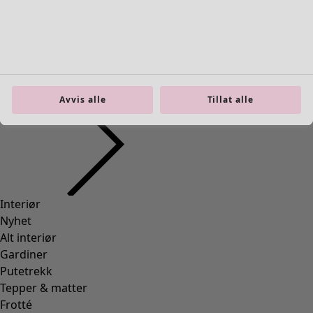
Interiør
Åpne meny Interiør
Avvis alle
Tillat alle
Interiør
Nyhet
Alt interiør
Gardiner
Putetrekk
Tepper & matter
Frotté