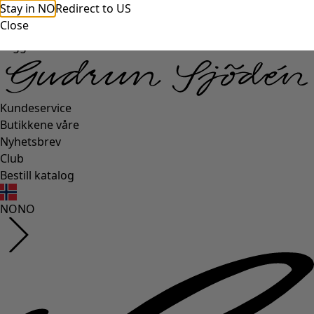
Stay in NO
Redirect to US
Close
Logg inn
Kundeservice
Butikkene våre
Nyhetsbrev
Club
Bestill katalog
NO
NO