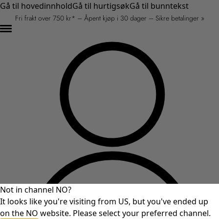
Gå til hovedinnhold
Gå til hurtigsøk
Gå til bunntekst
Fri frakt over 750 kr* – Åpent kjøp i 30 dager – Sikre betalinger »
Not in channel NO?
It looks like you're visiting from US, but you've ended up
on the NO website. Please select your preferred channel.