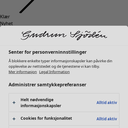
Klær
Interiør
Åpne meny Interiør
Nyhet
Alle klær
Kjoler
Tunikaer
Topper
Senter for personverninnstillinger
Skjorter & bluser
Å blokkere enkelte typer informasjonskapsler kan påvirke din
Strikkejakker
Interiør
Kampanjer
Åpne meny Kampanjer
opplevelse av nettstedet og de tjenestene vi kan tilby.
Strikkegensere
Mer informasjon
Legal Information
Nyhet
Vester
Alt interiør
Administrer samtykkepreferanser
Kåper & jakker
Gardiner
Bukser
Putetrekk
Skjørt
Tepper & matter
Helt nødvendige
Alltid aktiv
Sko
informasjonskapsler
Frotté
Kimonoer
Boker
Cookies for funksjonalitet
Alltid aktiv
Tidligere favoritter
Kampanjer
Alle kolleksjoner