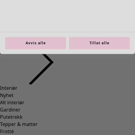
Avvis alle
Tillat alle
Trikottopp «Theia» i økologisk bomull / elastan
Wish list icon
Salgsfinale
:
295 kr
Pris
:
595 kr
Farge
stillehavsblå
60