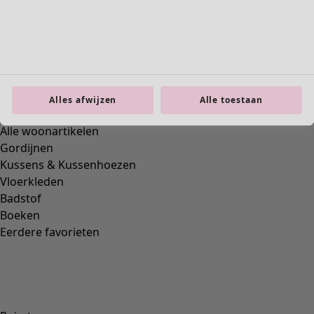
Previous slider image
Next slider image
Current slider image
Ga naar 2
Ga naar 3
Ga naar 4
Meer kleuren
Alles afwijzen
Alle toestaan