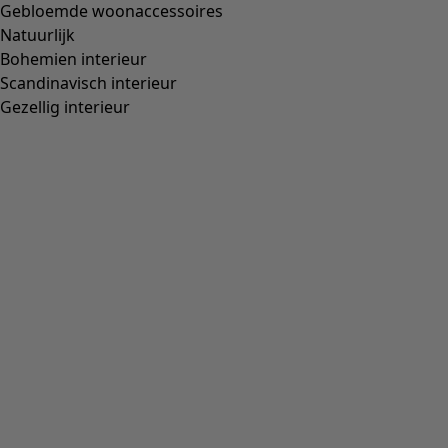
Wish list icon
Final sale
:
27,00 €
Prijs
:
69,00 €
Kleur
zonnestraal
21
Maat
S
M
L
XL
XXL
Bepaal uw maat
Bepaal uw maat
In winkelmand plaatsen
Weinig op voorraad