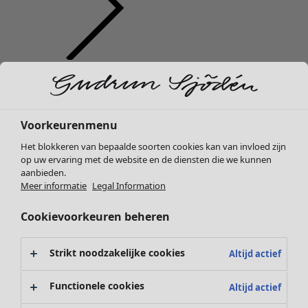
Kleding
Interieur
Open menu Interieur
Nieuw
Alle kleding
Jurken
Voorkeurenmenu
Tunieken
Het blokkeren van bepaalde soorten cookies kan van invloed zijn
Tops
op uw ervaring met de website en de diensten die we kunnen
Overhemden & blouses
aanbieden.
Vesten
Meer informatie
Legal Information
Interieur
Campaigns
Open menu Campaigns
Gebreide truien
Nieuw
Cookievoorkeuren beheren
Gilets
Alle woonartikelen
Jassen
Gordijnen
Broeken
Strikt noodzakelijke cookies
Altijd actief
Kussens & Kussenhoezen
Rokken
Vloerkleden
Schoenen
Functionele cookies
Altijd actief
Badstof
Kimono's