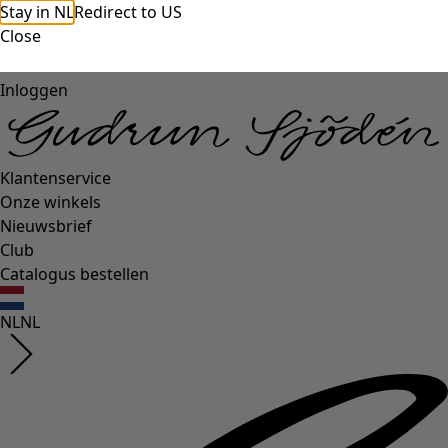
Stay in NL
Redirect to US
Close
Inloggen
Klantenservice
Onze winkels
Nieuwsbrief
Club
Catalogus bestellen
NL
NL