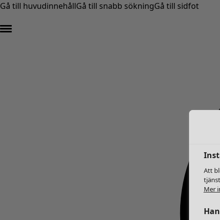
Gå till huvudinnehåll
Gå till snabb sökning
Gå till sidfot
Inst
Att b
tjäns
Mer i
Hant