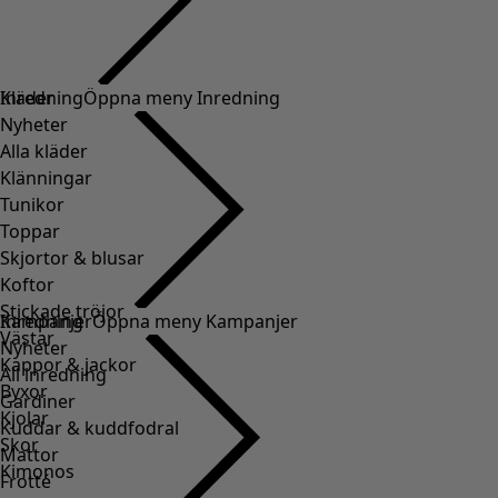
Kläder
Inredning
Öppna meny Inredning
Nyheter
Alla kläder
Klänningar
Tunikor
Toppar
Skjortor & blusar
Koftor
Stickade tröjor
Inredning
Kampanjer
Öppna meny Kampanjer
Västar
Nyheter
Kappor & jackor
All inredning
Byxor
Gardiner
Kjolar
Kuddar & kuddfodral
Skor
Mattor
Kimonos
Frotté