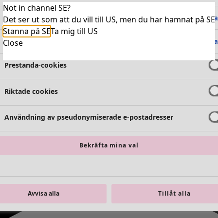
Not in channel SE?
Absolut nödvändiga cookies
Alltid 
Det ser ut som att du vill till US, men du har hamnat på SE
Stanna på SE
Ta mig till US
Funktionella cookies
Alltid 
Close
Prestanda-cookies
Riktade cookies
Användning av pseudonymiserade e-postadresser
Bekräfta mina val
Avvisa alla
Tillåt alla