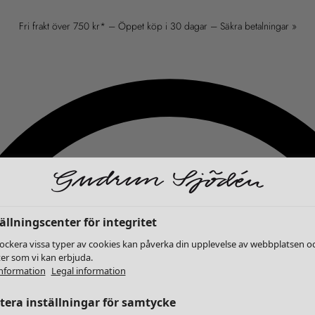
Fri frakt över 750 kr* – Öppet köp i 30 dagar – Säkra betalningar »
ällningscenter för integritet
lockera vissa typer av cookies kan påverka din upplevelse av webbplatsen o
ter som vi kan erbjuda.
nformation
Legal information
era inställningar för samtycke