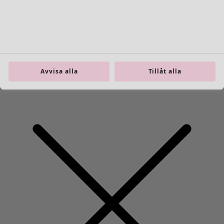
Wish list icon
Finalrea
:
395 kr
Pris
:
895 kr
Färg
ishavsblå
50
Avvisa alla
Tillåt alla