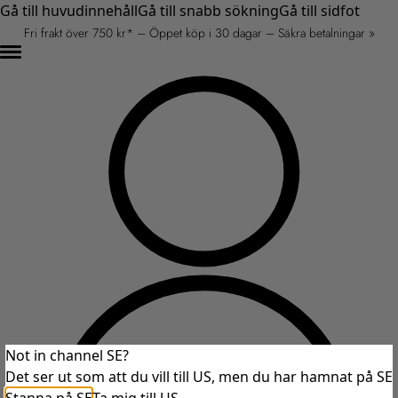
Gå till huvudinnehåll
Gå till snabb sökning
Gå till sidfot
Fri frakt över 750 kr* – Öppet köp i 30 dagar – Säkra betalningar »
Not in channel SE?
Det ser ut som att du vill till US, men du har hamnat på SE