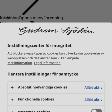
Kläder
Inredning
Öppna meny Inredning
Nyheter
Alla kläder
Klänningar
Tunikor
Inställningscenter för integritet
Toppar
Att blockera vissa typer av cookies kan påverka din upplevelse av
Skjortor & blusar
webbplatsen och de tjänster som vi kan erbjuda.
Koftor
Mer information
Legal information
Stickade tröjor
Inredning
Kampanjer
Öppna meny Kampanjer
Västar
Hantera inställningar för samtycke
Nyheter
Kappor & jackor
All inredning
Byxor
Gardiner
Absolut nödvändiga cookies
Alltid aktiv
Kjolar
Kuddar & kuddfodral
Skor
Mattor
Funktionella cookies
Alltid aktiv
Kimonos
Frotté
Böcker
Prestanda-cookies