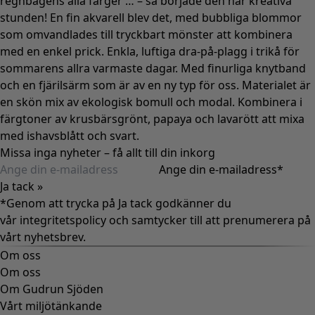
regnbågens alla färger … – så började den här kreativa
stunden! En fin akvarell blev det, med bubbliga blommor
som omvandlades till tryckbart mönster att kombinera
med en enkel prick. Enkla, luftiga dra-på-plagg i trikå för
sommarens allra varmaste dagar. Med finurliga knytband
och en fjärilsärm som är av en ny typ för oss. Materialet är
en skön mix av ekologisk bomull och modal. Kombinera i
färgtoner av krusbärsgrönt, papaya och lavarött att mixa
med ishavsblått och svart.
Missa inga nyheter – få allt till din inkorg
Ange din e-mailadress
*
Ja tack »
*Genom att trycka på Ja tack godkänner du
vår
integritetspolicy
och samtycker till att prenumerera på
vårt nyhetsbrev.
Om oss
Om oss
Om Gudrun Sjöden
Vårt miljötänkande