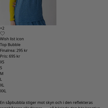
+
2
Wish list icon
Top Bubble
Finalrea
:
295 kr
Pris
:
695 kr
XS
S
M
L
XL
XXL
En såpbubbla stiger mot skyn och i den reflekteras