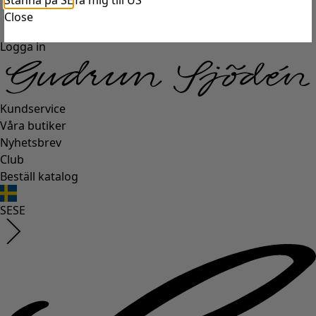
Stanna på SE
Ta mig till US
Close
Logga in
Kundservice
Våra butiker
Nyhetsbrev
Club
Beställ katalog
SE
SE