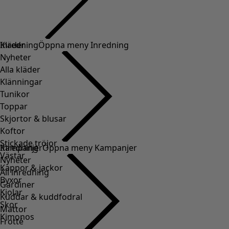
Kläder
Inredning
Öppna meny Inredning
Nyheter
Alla kläder
Klänningar
Tunikor
Toppar
Skjortor & blusar
Koftor
Stickade tröjor
Inredning
Kampanjer
Öppna meny Kampanjer
Västar
Nyheter
Kappor & jackor
All inredning
Byxor
Gardiner
Kjolar
Kuddar & kuddfodral
Skor
Mattor
Kimonos
Frotté