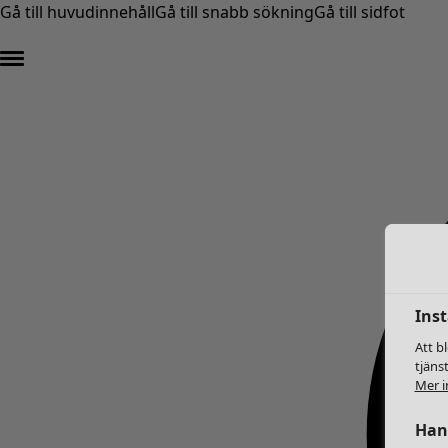
Gå till huvudinnehåll
Gå till snabb sökning
Gå till sidfot
Inst
Att b
tjäns
Mer i
Hant