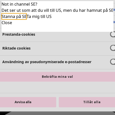
Not in channel SE?
Absolut nödvändiga cookies
Alltid 
Det ser ut som att du vill till US, men du har hamnat på SE
Stanna på SE
Ta mig till US
Funktionella cookies
Alltid 
Close
Prestanda-cookies
Riktade cookies
Användning av pseudonymiserade e-postadresser
Bekräfta mina val
Avvisa alla
Tillåt alla