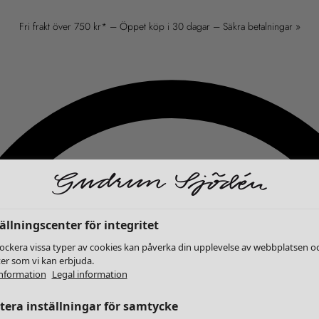
Fri frakt över 750 kr* – Öppet köp i 30 dagar – Säkra betalningar »
ällningscenter för integritet
lockera vissa typer av cookies kan påverka din upplevelse av webbplatsen o
ter som vi kan erbjuda.
nformation
Legal information
era inställningar för samtycke