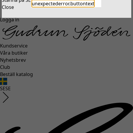
Stanna på SE
Ta mig till US
unexpectederror.buttontext
Close
Logga in
Kundservice
Våra butiker
Nyhetsbrev
Club
Beställ katalog
SE
SE