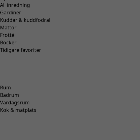
Blus "Flower meadow" i ekologisk bomull
Wish list icon
Finalrea
:
295 kr
Pris
:
695 kr
Färg
blå dimma
65