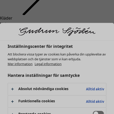
Kläder
Inredning
Öppna meny Inredning
Nyheter
Alla kläder
Klänningar
Tunikor
Inställningscenter för integritet
Toppar
Att blockera vissa typer av cookies kan påverka din upplevelse av
Skjortor & blusar
webbplatsen och de tjänster som vi kan erbjuda.
Koftor
Mer information
Legal information
Stickade tröjor
Inredning
Kampanjer
Öppna meny Kampanjer
Västar
Hantera inställningar för samtycke
Nyheter
Kappor & jackor
All inredning
Byxor
Gardiner
Absolut nödvändiga cookies
Alltid aktiv
Kjolar
Kuddar & kuddfodral
Skor
Mattor
Funktionella cookies
Alltid aktiv
Kimonos
Frotté
Böcker
Prestanda-cookies