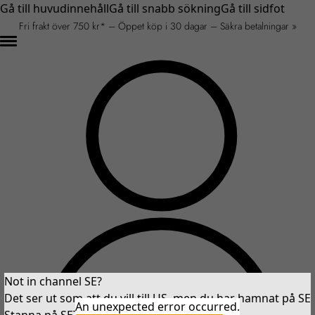
Gå till huvudinnehåll
Gå till snabb sökning
Gå till sidfot
Fri frakt över 750 kr* – Öppet köp i 30 dagar – Säkra betalningar »
Not in channel SE?
Det ser ut som att du vill till US, men du har hamnat på SE
An unexpected error occurred.