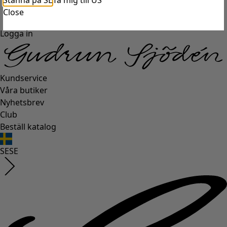
Stanna på SE
Ta mig till US
Close
Logga in
Kundservice
Våra butiker
Nyhetsbrev
Club
Beställ katalog
SE
SE