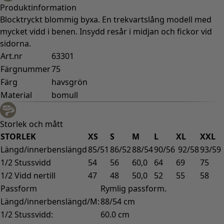
Gammaldags inredning
Lantlig inredning
Rolig inredning
Färgglad inredning
Blommig inredning
Natur
Bohemisk inredning
Skandinavisk inredning
Mysig inredning