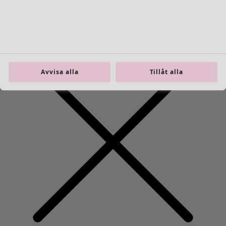
Inredning
Öppna meny Inredning
Avvisa alla
Tillåt alla
Inredning
Nyheter
All inredning
Gardiner
Kuddar & kuddfodral
Mattor
Frotté
Böcker
Tidigare favoriter