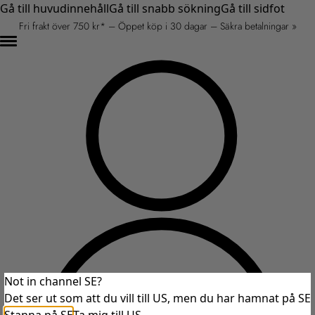
Gå till huvudinnehåll
Gå till snabb sökning
Gå till sidfot
Fri frakt över 750 kr* – Öppet köp i 30 dagar – Säkra betalningar »
Not in channel SE?
Det ser ut som att du vill till US, men du har hamnat på SE