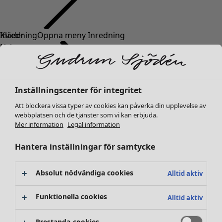
Kläder
Nyheter
Alla kläder
Klänningar
Tunikor
Inställningscenter för integritet
Toppar
Att blockera vissa typer av cookies kan påverka din upplevelse av
Skjortor & blusar
webbplatsen och de tjänster som vi kan erbjuda.
Koftor
Mer information
Legal information
Stickade tröjor
Västar
Hantera inställningar för samtycke
Kappor & jackor
Byxor
Absolut nödvändiga cookies
Alltid aktiv
Kjolar
Skor
Funktionella cookies
Alltid aktiv
Kimonos
Prestanda-cookies