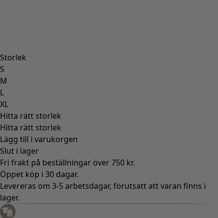
Rum
Badrum
Vardagsrum
Kök & matplats
Shoppa stilen
Klassisk och allmoge inredning