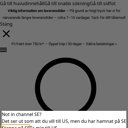
Gå till huvudinnehåll
Gå till snabb sökning
Gå till sidfot
Viktig information om leveranstider
– På grund av högt tryck har vi för
närvarande längre leveranstider – cirka 7–10 vardagar. Tack för ditt tålamod!
Stäng
Fri frakt över 750 kr* – Öppet köp i 30 dagar – Säkra betalningar »
Not in channel SE?
Det ser ut som att du vill till US, men du har hamnat på SE