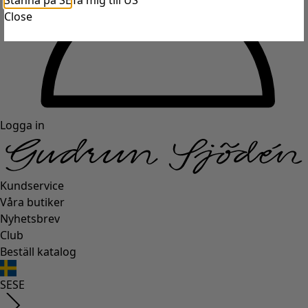
Stanna på SE
Ta mig till US
Close
Logga in
Kundservice
Våra butiker
Nyhetsbrev
Club
Beställ katalog
SE
SE