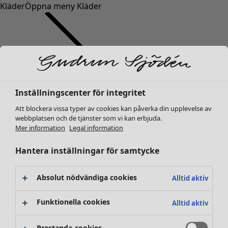
Kläder
Öppna meny Kläder
Inställningscenter för integritet
Kläder
Inredning
Öppna meny Inredning
Nyheter
Att blockera vissa typer av cookies kan påverka din upplevelse av
webbplatsen och de tjänster som vi kan erbjuda.
Alla kläder
Mer information
Legal information
Klänningar
Tunikor
Hantera inställningar för samtycke
Toppar
Skjortor & blusar
Absolut nödvändiga cookies
Alltid aktiv
Koftor
Stickade tröjor
Inredning
Kampanjer
Öppna meny Kampanjer
Funktionella cookies
Alltid aktiv
Västar
Nyheter
Kappor & jackor
All inredning
Prestanda-cookies