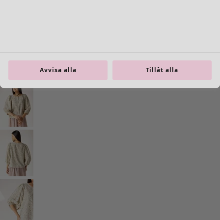
Previous slider image
Next slider image
Current slider image
Gå till 2
Gå till 3
Gå till 4
Avvisa alla
Tillåt alla
Fler färger