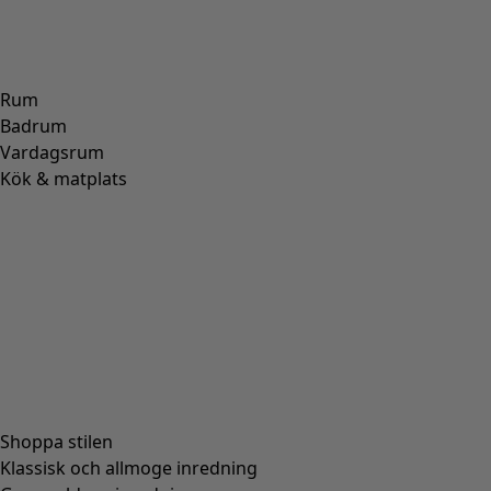
Storlek
S
M
L
XL