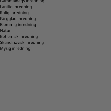
Hitta rätt storlek
Hitta rätt storlek
Lägg till i varukorgen
Fåtal kvar i lager
Fri frakt på beställningar över 750 kr.
Öppet köp i 30 dagar.
Levereras om 3-5 arbetsdagar, förutsatt att varan finns i
lager.
Produktinformation
Blocktryckt blommig klänning i en ärmlös modell med V-
ringning och fickor i sidsömmen. Stråveck på både fram-
och bakstycke.
Art.nr
63704
Färgnummer
99
Färg
svart
Material
bomull