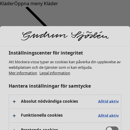
Kläder
Öppna meny Kläder
Inställningscenter för integritet
Kläder
Inredning
Öppna meny Inredning
Nyheter
Att blockera vissa typer av cookies kan påverka din upplevelse av
webbplatsen och de tjänster som vi kan erbjuda.
Alla kläder
Mer information
Legal information
Klänningar
Tunikor
Hantera inställningar för samtycke
Toppar
Skjortor & blusar
Absolut nödvändiga cookies
Alltid aktiv
Koftor
Stickade tröjor
Inredning
Kampanjer
Öppna meny Kampanjer
Funktionella cookies
Alltid aktiv
Västar
Nyheter
Kappor & jackor
All inredning
Prestanda-cookies