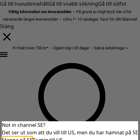
Gå till huvudinnehåll
Gå till snabb sökning
Gå till sidfot
Viktig information om leveranstider
– På grund av högt tryck har vi för
närvarande längre leveranstider – cirka 7–10 vardagar. Tack för ditt tålamod!
Stäng
Fri frakt över 750 kr* – Öppet köp i 30 dagar – Säkra betalningar »
Not in channel SE?
Det ser ut som att du vill till US, men du har hamnat på SE