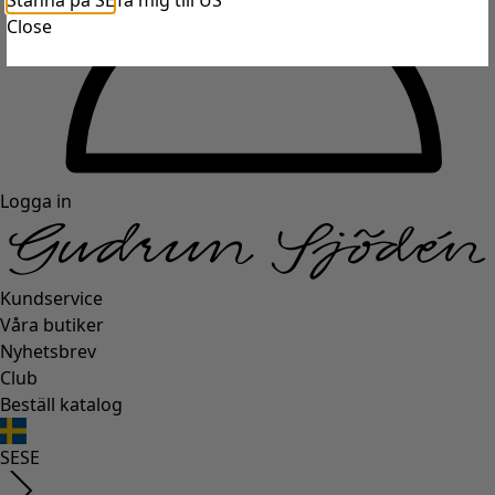
Stanna på SE
Ta mig till US
Close
Logga in
Kundservice
Våra butiker
Nyhetsbrev
Club
Beställ katalog
SE
SE