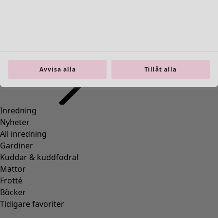
Vävd ärmlös klänning "Chamomile" i ekologisk bomull
Wish list icon
Finalrea
:
495 kr
Avvisa alla
Tillåt alla
Pris
:
1 195 kr
Färg
svart
99