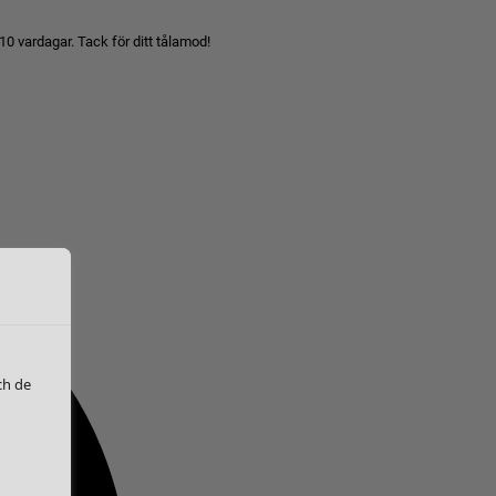
10 vardagar. Tack för ditt tålamod!
ch de