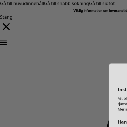
Gå till huvudinnehåll
Gå till snabb sökning
Gå till sidfot
Viktig information om leveransti
Stäng
Inst
Att b
tjäns
Mer i
Hant