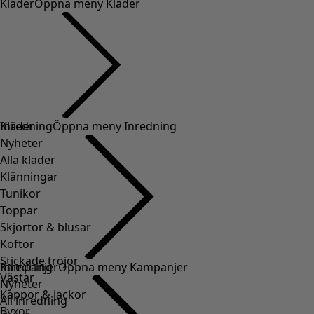
Kläder
Öppna meny Kläder
Kläder
Inredning
Öppna meny Inredning
Nyheter
Alla kläder
Klänningar
Tunikor
Toppar
Skjortor & blusar
Koftor
Stickade tröjor
Inredning
Kampanjer
Öppna meny Kampanjer
Västar
Nyheter
Kappor & jackor
All inredning
Byxor