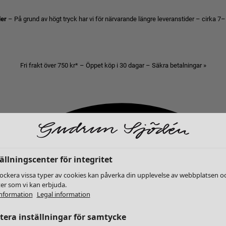
der
– På grund av högt tryck har vi för närvarande längre leveranstider – cirka 7–
Fri frakt över 750 kr* – Öppet köp i 30 dagar – Säkra betalningar »
ällningscenter för integritet
lockera vissa typer av cookies kan påverka din upplevelse av webbplatsen o
ter som vi kan erbjuda.
nformation
Legal information
era inställningar för samtycke