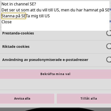
Not in channel SE?
Absolut nödvändiga cookies
Alltid 
Det ser ut som att du vill till US, men du har hamnat på SE
Stanna på SE
Ta mig till US
Funktionella cookies
Alltid 
Close
Prestanda-cookies
Riktade cookies
Användning av pseudonymiserade e-postadresser
Bekräfta mina val
Avvisa alla
Tillåt alla